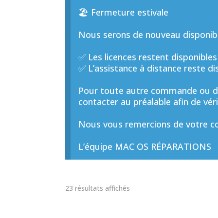
🏖️ Fermeture estivale
Nous serons de nouveau disponible
✅ Les licences restent disponibles
✅ L’assistance à distance reste di
Pour toute autre commande ou de
contacter au préalable afin de vérif
Nous vous remercions de votre co
L’équipe MAC OS RÉPARATIONS
Trié
23 résultats affichés
par
prix