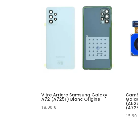
Vitre Arriere Samsung Galaxy
Camé
A72 (A725F) Blanc Origine
Gala
(A52
18,00
€
(A72
15,90