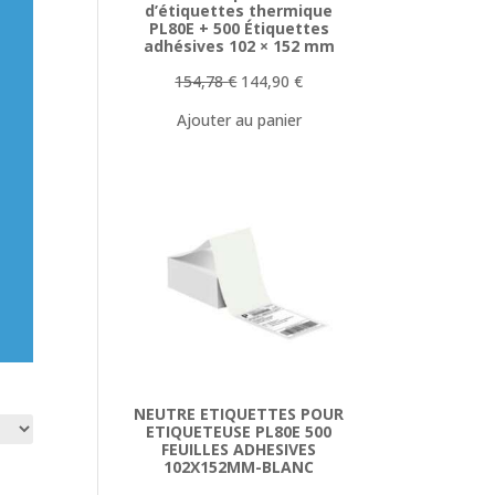
d’étiquettes thermique
PL80E + 500 Étiquettes
adhésives 102 × 152 mm
Le
Le
154,78
€
144,90
€
prix
prix
Ajouter au panier
initial
actuel
était :
est :
154,78 €.
144,90 €.
NEUTRE ETIQUETTES POUR
ETIQUETEUSE PL80E 500
FEUILLES ADHESIVES
102X152MM-BLANC