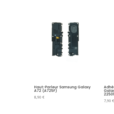
Haut-Parleur Samsung Galaxy
Adhés
A72 (A725F)
Gala
2250
8,90
€
7,90
€