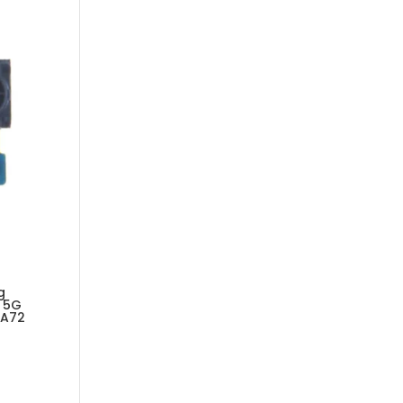
g
2 5G
 A72