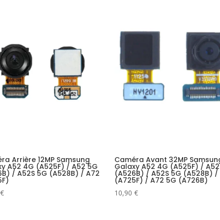
ra Arrière 12MP Samsung
Caméra Avant 32MP Samsun
y A52 4G (A525F) / A52 5G
Galaxy A52 4G (A525F) / A5
B) / A52S 5G (A528B) / A72
(A526B) / A52S 5G (A528B) /
5F)
(A725F) / A72 5G (A726B)
€
10,90
€