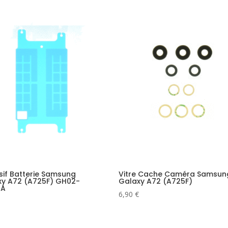
if Batterie Samsung
Vitre Cache Caméra Samsun
xy A72 (A725F) GH02-
Galaxy A72 (A725F)
1A
6,90
€