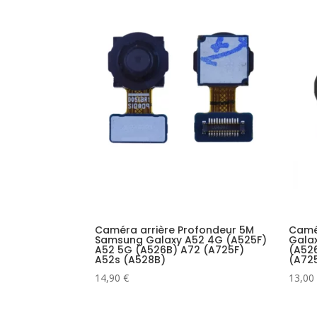
Caméra arrière Profondeur 5M
Camé
Samsung Galaxy A52 4G (A525F)
Galax
A52 5G (A526B) A72 (A725F)
(A526
A52s (A528B)
(A72
14,90
€
13,00