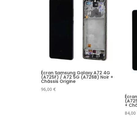
Écran Samsung Galaxy A72 4G
(A725F) / A72 5G (A726B) Noir +
Châssis Origine
96,00
€
Écra
(A725
+ Châ
84,00