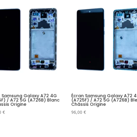
n Samsung Galaxy A72 4G
Écran Samsung Galaxy A72 
F) / A72 5G (A726B) Blanc
(A725F) / A72 5G (A726B) Bl
ssis Origine
Châssis Origine
0
€
96,00
€