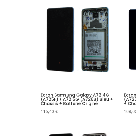
décroissant
Écran Samsung Galaxy A72 4G
Écra
(A725F) / A72 5G (A726B) Bleu +
(A725
Châssis + Batterie Origine
+ Châ
116,40
€
108,0