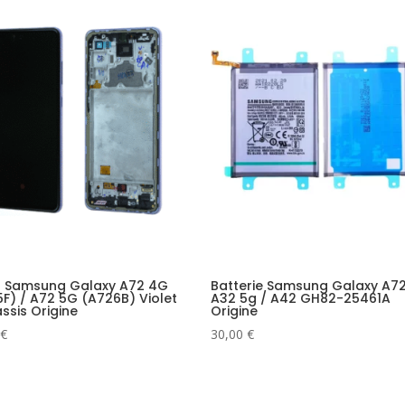
n Samsung Galaxy A72 4G
Batterie Samsung Galaxy A72
F) / A72 5G (A726B) Violet
A32 5g / A42 GH82-25461A
ssis Origine
Origine
€
30,00
€