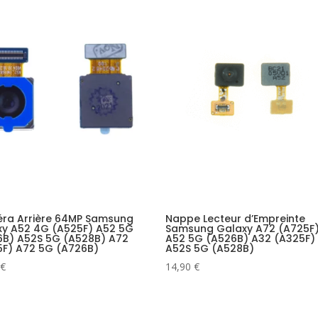
ra Arrière 64MP Samsung
Nappe Lecteur d’Empreinte
xy A52 4G (A525F) A52 5G
Samsung Galaxy A72 (A725F
6B) A52S 5G (A528B) A72
A52 5G (A526B) A32 (A325F)
5F) A72 5G (A726B)
A52S 5G (A528B)
€
14,90
€