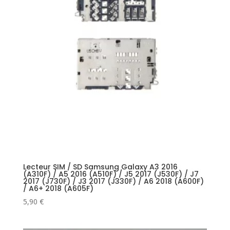
Lecteur SIM / SD Samsung Galaxy A3 2016
(A310F) / A5 2016 (A510F) / J5 2017 (J530F) / J7
2017 (J730F) / J3 2017 (J330F) / A6 2018 (A600F)
/ A6+ 2018 (A605F)
5,90
€