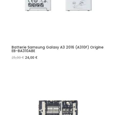
Batterie Samsung Galaxy A3 2016 (A310F) Origine
EB-BA310ABE
Le
Le
25,00
€
24,00
€
prix
prix
initial
actuel
était :
est :
25,00 €.
24,00 €.