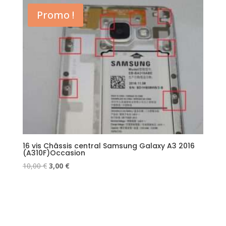
Promo !
16 vis Châssis central Samsung Galaxy A3 2016
(A310F)Occasion
Le
Le
10,00
€
3,00
€
prix
prix
initial
actuel
était :
est :
10,00 €.
3,00 €.