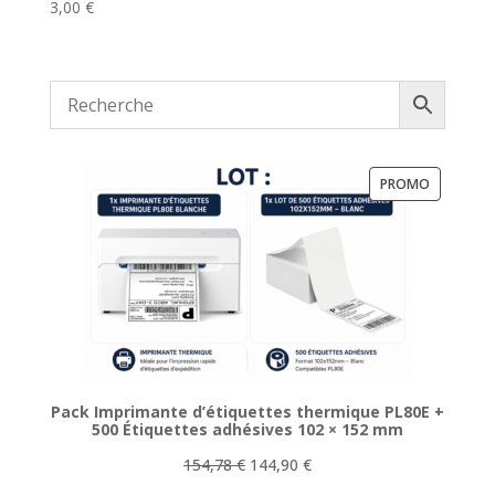
3,00
€
PRODUIT
PROMO
EN
PROMOTI
Pack Imprimante d’étiquettes thermique PL80E +
500 Étiquettes adhésives 102 × 152 mm
Le
Le
154,78
€
144,90
€
prix
prix