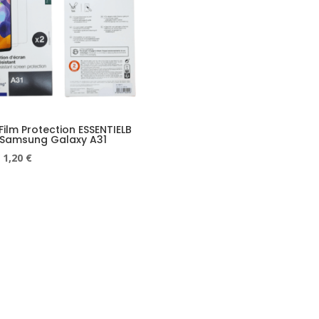
Film Protection ESSENTIELB
 Samsung Galaxy A31
Le
Le
1,20
€
prix
prix
initial
actuel
était :
est :
5,00 €.
1,20 €.