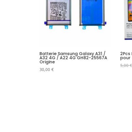
Batterie Samsung Galaxy A31 /
2Pcs 
A32 4G / A22 4G GH82-25567A
pour
Origine
5,00
€
30,00
€