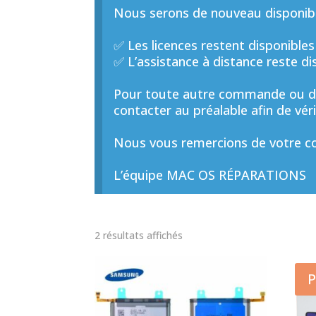
Nous serons de nouveau disponible
✅ Les licences restent disponibles
✅ L’assistance à distance reste di
Pour toute autre commande ou de
contacter au préalable afin de vérif
Nous vous remercions de votre co
L’équipe MAC OS RÉPARATIONS
Trié
2 résultats affichés
par
prix
P
décroissant