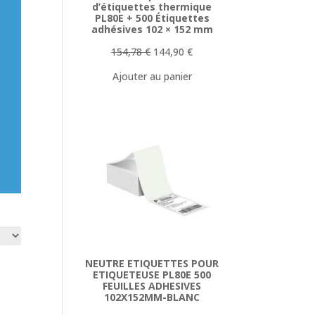
d’étiquettes thermique
PL80E + 500 Étiquettes
adhésives 102 × 152 mm
Le
Le
154,78
€
144,90
€
prix
prix
Ajouter au panier
initial
actuel
était :
est :
154,78 €.
144,90 €.
NEUTRE ETIQUETTES POUR
ETIQUETEUSE PL80E 500
FEUILLES ADHESIVES
102X152MM-BLANC