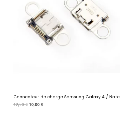
Connecteur de charge Samsung Galaxy A / Note
Le
Le
12,90
€
10,00
€
prix
prix
initial
actuel
était :
est :
12,90 €.
10,00 €.