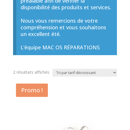
préalable afin de vérifier la
disponibilité des produits et services.
Nous vous remercions de votre
compréhension et vous souhaitons
un excellent été.
L’équipe MAC OS RÉPARATIONS
Trié
2 résultats affichés
par
prix
Promo !
décroissant