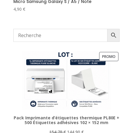
Micro Samsung Galaxy S / A5 / Note
4,90
€
PRODUIT
PROMO
EN
PROMOTI
Pack Imprimante d’étiquettes thermique PL80E +
500 Étiquettes adhésives 102 × 152 mm
Le
Le
154,78
€
144,90
€