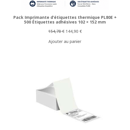
Pack Imprimante d’étiquettes thermique PL80E +
500 Étiquettes adhésives 102 × 152 mm
Le
Le
154,78
€
144,90
€
prix
prix
Ajouter au panier
initial
actuel
était :
est :
154,78 €.
144,90 €.