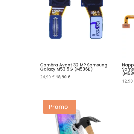
Caméra Avant 32 MP Samsung
Nappe
Galaxy M53 5G (M536B)
Sams
(M536
Le
Le
24,90
€
18,90
€
12,90
prix
prix
initial
actuel
était :
est :
24,90 €.
18,90 €.
Promo !