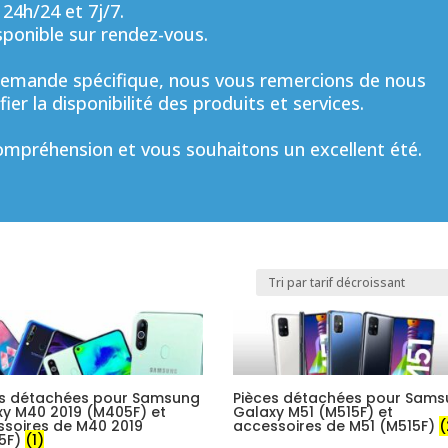
 24h/24 et 7j/7.
sponible sur rendez-vous.
mande spécifique, nous vous remercions de nous
ier la disponibilité des produits et services.
mpréhension et vous souhaitons un excellent été.
es détachées pour Samsung
Pièces détachées pour Sam
y M40 2019 (M405F) et
Galaxy M51 (M515F) et
soires de M40 2019
accessoires de M51 (M515F)
(
5F)
(1)