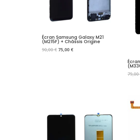
Écran Samsung Galaxy M21
(M215F) + Châssis Origine
Le
Le
90,00
€
75,00
€
prix
prix
Écra
initial
actuel
(M336
était :
est :
79,00
90,00 €.
75,00 €.