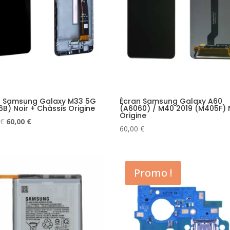
n Samsung Galaxy M33 5G
Écran Samsung Galaxy A60
B) Noir + Châssis Origine
(A6060) / M40 2019 (M405F) 
Origine
Le
Le
€
60,00
€
60,00
€
prix
prix
initial
actuel
était :
est :
79,00 €.
60,00 €.
Promo !