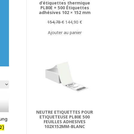
d’étiquettes thermique
PL80E + 500 Étiquettes
adhésives 102 × 152 mm
Le
Le
154,78
€
144,90
€
prix
prix
Ajouter au panier
initial
actuel
était :
est :
154,78 €.
144,90 €.
NEUTRE ETIQUETTES POUR
ETIQUETEUSE PL80E 500
sung
FEUILLES ADHESIVES
102X152MM-BLANC
2)