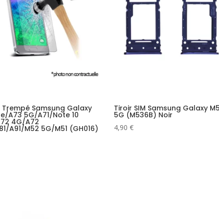
e Trempé Samsung Galaxy
Tiroir SIM Samsung Galaxy M
ite/A73 5G/A71/Note 10
5G (M536B) Noir
A72 4G/A72
4,90
€
81/A91/M52 5G/M51 (GH016)