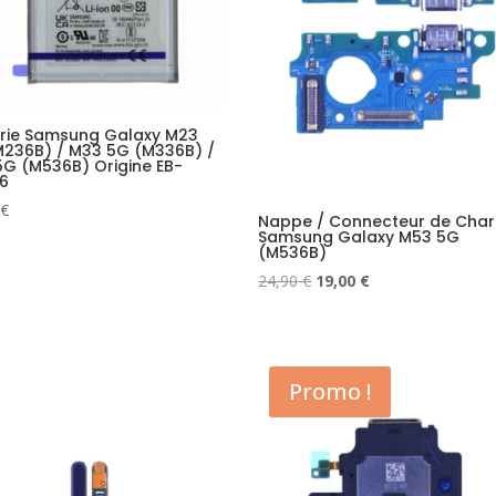
erie Samsung Galaxy M23
M236B) / M33 5G (M336B) /
G (M536B) Origine EB-
6
€
Nappe / Connecteur de Cha
Samsung Galaxy M53 5G
(M536B)
Le
Le
24,90
€
19,00
€
prix
prix
initial
actuel
était :
est :
24,90 €.
19,00 €.
Promo !