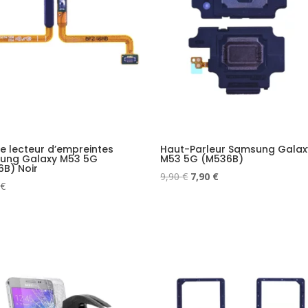
 lecteur d’empreintes
Haut-Parleur Samsung Galax
ung Galaxy M53 5G
M53 5G (M536B)
B) Noir
Le
Le
9,90
€
7,90
€
€
prix
prix
initial
actuel
était :
est :
9,90 €.
7,90 €.