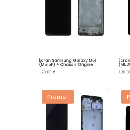
Écran Samsung Galaxy M51
Écra
(M515F) + Châssis Origine
(M526
120,00
€
120,0
Promo !
P