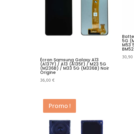
Batt
5G (
M53 5
BM52
30,90
Écran Samsung Galaxy A13
(A137F) / A13 (A135F) / M23 5G
(M236B) / M33 5G (M336B) Noir
Origine
36,00
€
Promo !