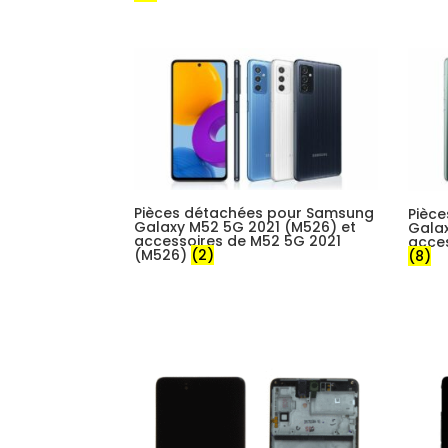
Pièces détachées pour Samsung
Pièc
Galaxy M52 5G 2021 (M526) et
Gala
accessoires de M52 5G 2021
acce
(M526)
(2)
(8)