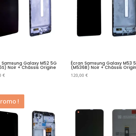
n Samsung Galaxy M52 5G
Écran Samsung Galaxy M53 
S) Noir + Châssis Origine
(M536B) Noir + Châssis Origi
0
€
120,00
€
romo !