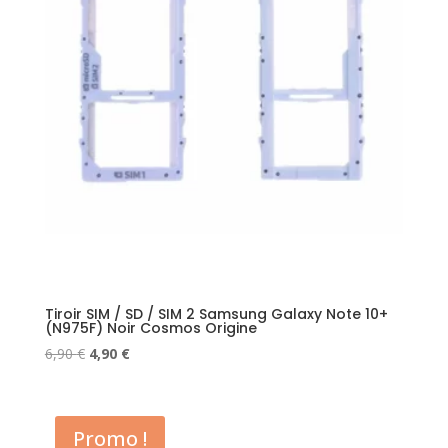
Tiroir SIM / SD / SIM 2 Samsung Galaxy Note 10+
(N975F) Noir Cosmos Origine
Le
Le
6,90
€
4,90
€
prix
prix
initial
actuel
était :
est :
Promo !
6,90 €.
4,90 €.