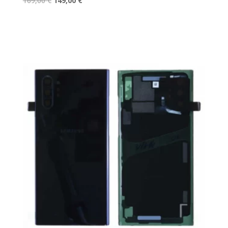
169,00
€
149,00
€
prix
prix
initial
actuel
était :
est :
169,00 €.
149,00 €.