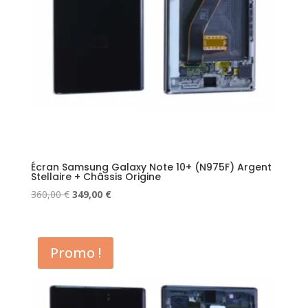
Écran Samsung Galaxy Note 10+ (N975F) Argent
Stellaire + Châssis Origine
Le
Le
360,00
€
349,00
€
prix
prix
initial
actuel
était :
est :
Promo !
360,00 €.
349,00 €.