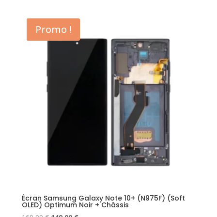
initial
actuel
était :
est :
Promo !
360,00 €.
349,00 €.
Écran Samsung Galaxy Note 10+ (N975F) (Soft
OLED) Optimum Noir + Châssis
Le
Le