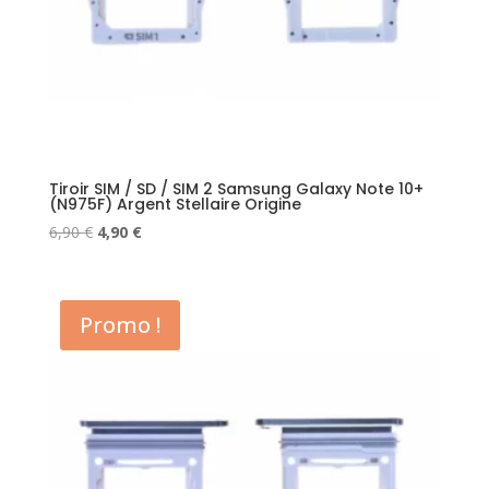
Tiroir SIM / SD / SIM 2 Samsung Galaxy Note 10+
(N975F) Argent Stellaire Origine
Le
Le
6,90
€
4,90
€
prix
prix
initial
actuel
était :
est :
Promo !
6,90 €.
4,90 €.