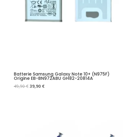
Batterie Samsung Galaxy Note 10+ (N975F)
Origine EB-BN972ABU GH82-20814A
Le
Le
49,90
€
39,90
€
prix
prix
initial
actuel
était :
est :
49,90 €.
39,90 €.