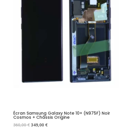
Écran Samsung Galaxy Note 10+ (N975F) Noir
Cosmos + Châssis Origine
Le
Le
360,00
€
349,00
€
prix
prix