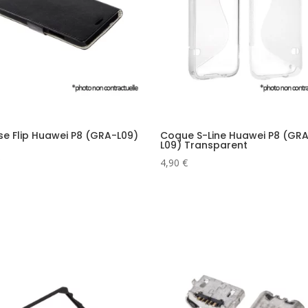
e Flip Huawei P8 (GRA-L09)
Coque S-Line Huawei P8 (GR
L09) Transparent
4,90
€