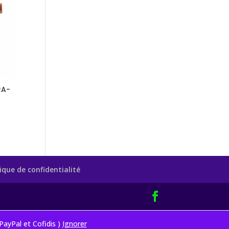
RA-
tique de confidentialité
ayPal et Cofidis )
Ignorer