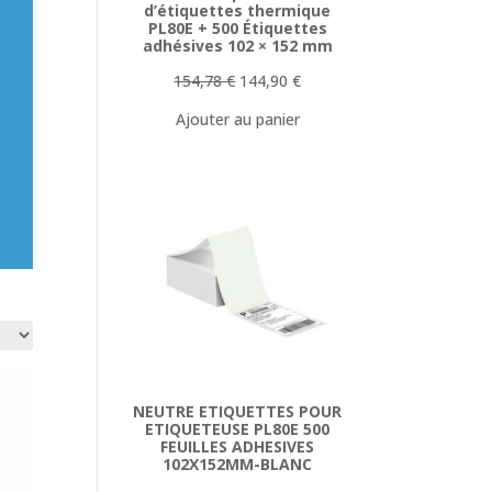
d’étiquettes thermique
PL80E + 500 Étiquettes
adhésives 102 × 152 mm
Le
Le
154,78
€
144,90
€
prix
prix
Ajouter au panier
initial
actuel
était :
est :
154,78 €.
144,90 €.
NEUTRE ETIQUETTES POUR
ETIQUETEUSE PL80E 500
FEUILLES ADHESIVES
102X152MM-BLANC