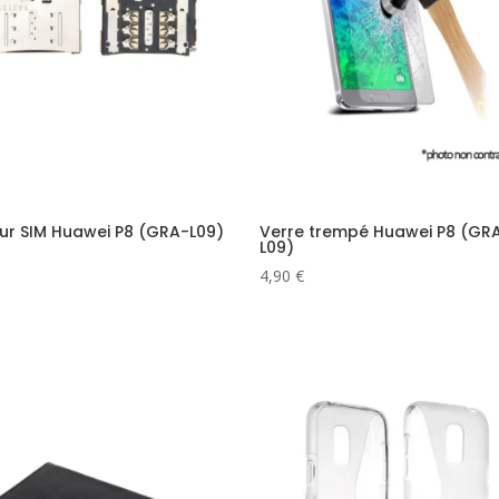
ur SIM Huawei P8 (GRA-L09)
Verre trempé Huawei P8 (GR
L09)
4,90
€