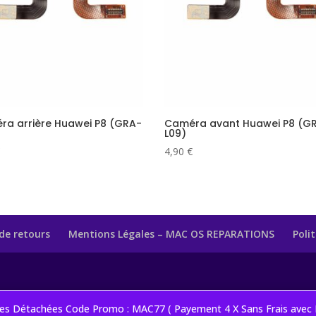
ra arrière Huawei P8 (GRA-
Caméra avant Huawei P8 (G
L09)
4,90
€
de retours
Mentions Légales – MAC OS REPARATIONS
Poli
èces Détachées Code Promo : MAC77 ( Payement 4 X Sans Frais avec P