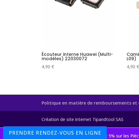
Écouteur interne Huawei (Multi-
Camé
modèles) 22030072
L09)
4,90
€
4,90
€
Politique en matière de remboursements et 
Création de site internet Tipandtool SAS
PRENDRE RENDEZ-VOUS EN LIGNE
Boutique : 5% sur les Pi