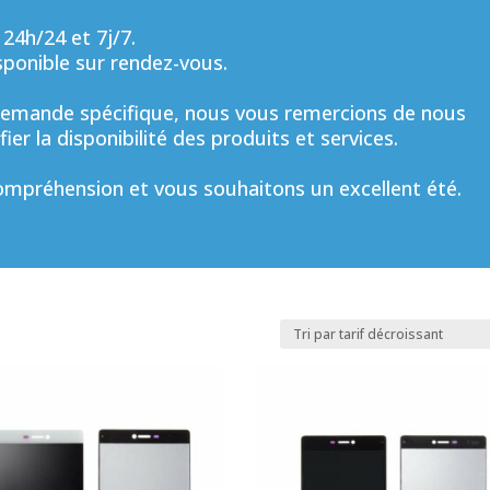
 24h/24 et 7j/7.
sponible sur rendez-vous.
mande spécifique, nous vous remercions de nous
ier la disponibilité des produits et services.
mpréhension et vous souhaitons un excellent été.