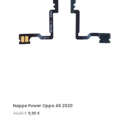
Nappe Power Oppo A5 2020
Le
Le
10,00
€
9,90
€
prix
prix
initial
actuel