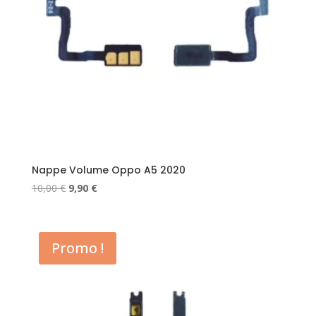
Nappe Volume Oppo A5 2020
Le
Le
10,00
€
9,90
€
prix
prix
initial
actuel
était :
est :
Promo !
10,00 €.
9,90 €.