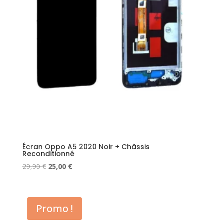
Écran Oppo A5 2020 Noir + Châssis
Reconditionné
Le
Le
29,90
€
25,00
€
prix
prix
initial
actuel
était :
est :
Promo !
29,90 €.
25,00 €.