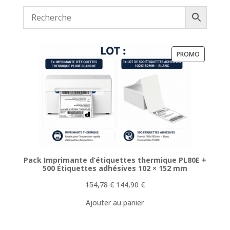
était :
est :
10,00 €.
9,90 €.
PRODUIT
PROMO
EN
PROMOTI
Pack Imprimante d’étiquettes thermique PL80E +
500 Étiquettes adhésives 102 × 152 mm
Le
Le
154,78
€
144,90
€
prix
prix
Ajouter au panier
initial
actuel
était :
est :