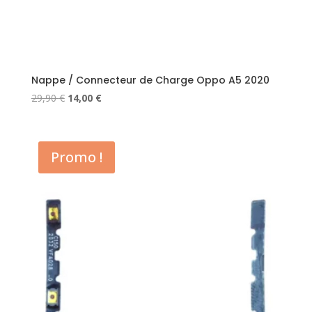
Nappe / Connecteur de Charge Oppo A5 2020
Le
Le
29,90
€
14,00
€
prix
prix
initial
actuel
était :
est :
Promo !
29,90 €.
14,00 €.