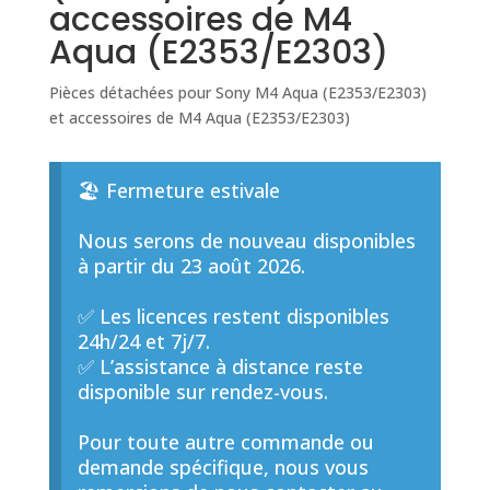
accessoires de M4
Aqua (E2353/E2303)
Pièces détachées pour Sony M4 Aqua (E2353/E2303)
et accessoires de M4 Aqua (E2353/E2303)
🏖️ Fermeture estivale
Nous serons de nouveau disponibles
à partir du 23 août 2026.
✅ Les licences restent disponibles
24h/24 et 7j/7.
✅ L’assistance à distance reste
disponible sur rendez-vous.
Pour toute autre commande ou
demande spécifique, nous vous