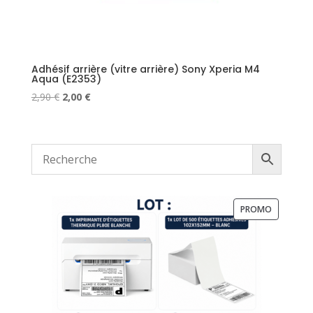
Adhésif arrière (vitre arrière) Sony Xperia M4
Aqua (E2353)
Le
Le
2,90
€
2,00
€
prix
prix
initial
actuel
était :
est :
2,90 €.
2,00 €.
PRODUIT
PROMO
EN
PROMOTI