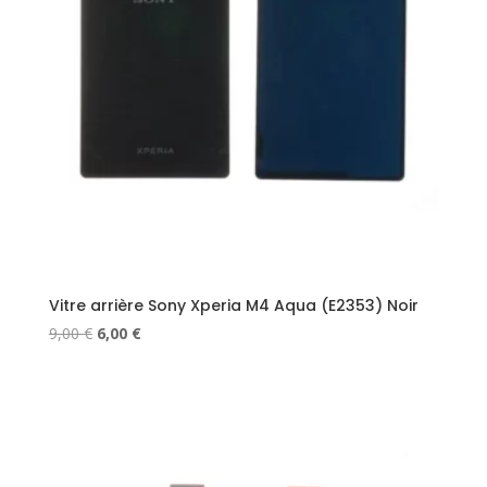
Vitre arrière Sony Xperia M4 Aqua (E2353) Noir
Le
Le
9,00
€
6,00
€
prix
prix
initial
actuel
était :
est :
9,00 €.
6,00 €.