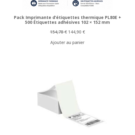
Pack Imprimante d’étiquettes thermique PL80E +
500 Étiquettes adhésives 102 × 152 mm
Le
Le
154,78
€
144,90
€
prix
prix
Ajouter au panier
initial
actuel
était :
est :
154,78 €.
144,90 €.