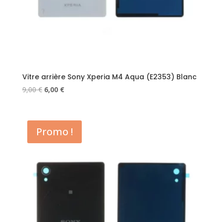
Vitre arrière Sony Xperia M4 Aqua (E2353) Blanc
Le
Le
9,00
€
6,00
€
prix
prix
initial
actuel
était :
est :
Promo !
9,00 €.
6,00 €.