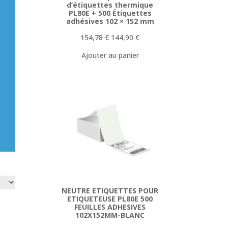
d’étiquettes thermique
PL80E + 500 Étiquettes
adhésives 102 × 152 mm
Le
Le
154,78
€
144,90
€
prix
prix
Ajouter au panier
initial
actuel
était :
est :
154,78 €.
144,90 €.
NEUTRE ETIQUETTES POUR
ETIQUETEUSE PL80E 500
FEUILLES ADHESIVES
102X152MM-BLANC