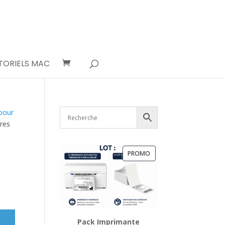
TORIELS MAC
pour
res
PRODUIT
PROMO
EN
PROMOTION
Pack Imprimante