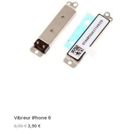
Vibreur iPhone 6
Le
Le
6,90
€
3,90
€
prix
prix
initial
actuel