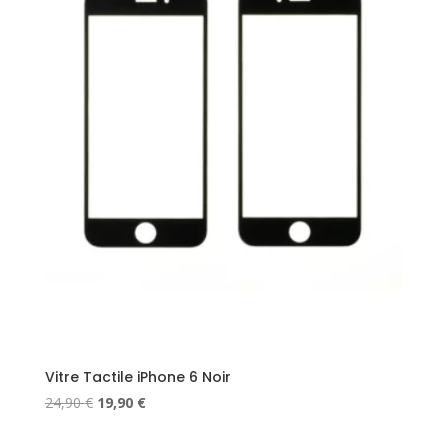
Vitre Tactile iPhone 6 Noir
Le
Le
24,90
€
19,90
€
prix
prix
initial
actuel