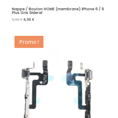
Nappe / Bouton HOME (membrane) iPhone 6 / 6
Plus Gris Sideral
Le
Le
9,90
€
6,90
€
prix
prix
initial
actuel
était :
est :
Promo !
9,90 €.
6,90 €.