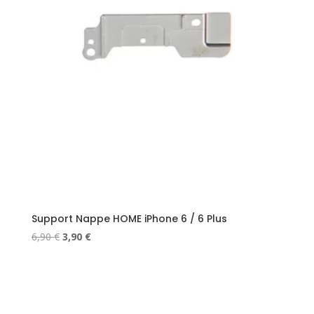
Support Nappe HOME iPhone 6 / 6 Plus
Le
Le
6,90
€
3,90
€
prix
prix
initial
actuel
était :
est :
6,90 €.
3,90 €.