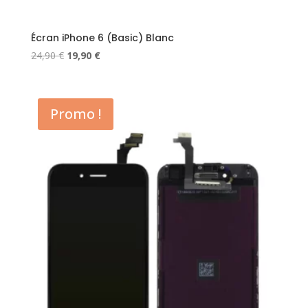
Écran iPhone 6 (Basic) Blanc
Le
Le
24,90
€
19,90
€
prix
prix
initial
actuel
était :
est :
Promo !
24,90 €.
19,90 €.