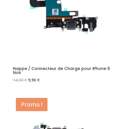
Nappe / Connecteur de Charge pour iPhone 6
Noir
Le
Le
14,90
€
9,90
€
prix
prix
initial
actuel
était :
est :
Promo !
14,90 €.
9,90 €.