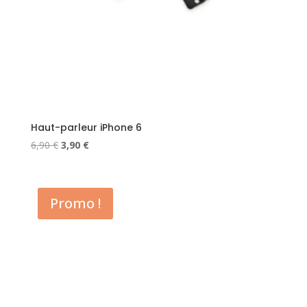
Haut-parleur iPhone 6
Le
Le
6,90
€
3,90
€
prix
prix
initial
actuel
était :
est :
Promo !
6,90 €.
3,90 €.