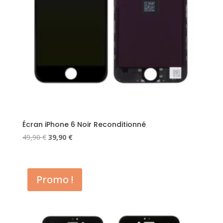
Écran iPhone 6 Noir Reconditionné
Le
Le
49,90
€
39,90
€
prix
prix
initial
actuel
était :
est :
Promo !
49,90 €.
39,90 €.