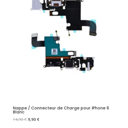
Nappe / Connecteur de Charge pour iPhone 6
Blanc
Le
Le
14,90
€
9,90
€
prix
prix