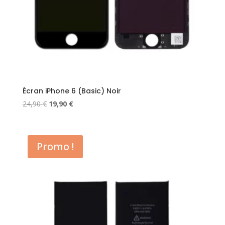
Écran iPhone 6 (Basic) Noir
Le
Le
24,90
€
19,90
€
prix
prix
initial
actuel
était :
est :
Promo !
24,90 €.
19,90 €.