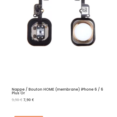
Nappe / Bouton HOME (membrane) iPhone 6 / 6
Plus Or
Le
Le
9,90
€
7,90
€
prix
prix
initial
actuel