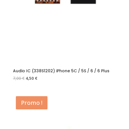
Audio IC (338S1202) iPhone 5C / 5S / 6 / 6 Plus
Le
Le
7,00
€
4,50
€
prix
prix
initial
actuel
était :
est :
Promo !
7,00 €.
4,50 €.