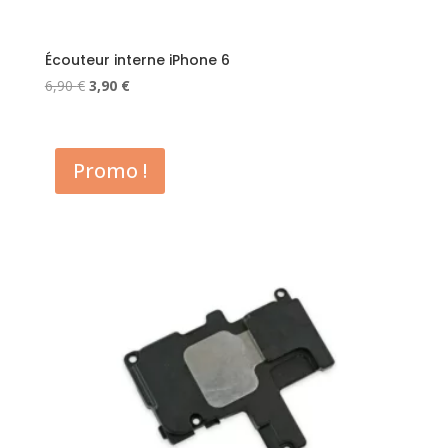
Écouteur interne iPhone 6
Le
Le
6,90
€
3,90
€
prix
prix
initial
actuel
était :
est :
Promo !
6,90 €.
3,90 €.