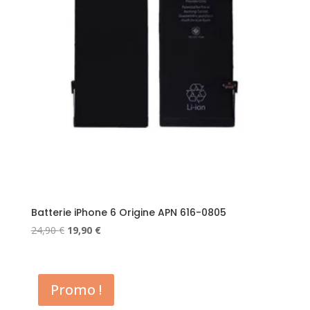
Batterie iPhone 6 Origine APN 616-0805
Le
Le
24,90
€
19,90
€
prix
prix
initial
actuel
était :
est :
Promo !
24,90 €.
19,90 €.