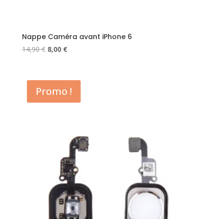
Nappe Caméra avant iPhone 6
Le
Le
14,90
€
8,00
€
prix
prix
initial
actuel
était :
est :
Promo !
14,90 €.
8,00 €.