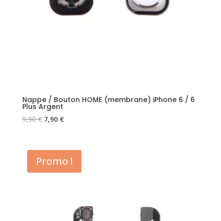
Nappe / Bouton HOME (membrane) iPhone 6 / 6
Plus Argent
Le
Le
9,90
€
7,90
€
prix
prix
initial
actuel
était :
est :
Promo !
9,90 €.
7,90 €.