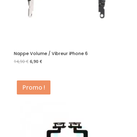
Nappe Volume / Vibreur iPhone 6
Le
Le
14,90
€
6,90
€
prix
prix
initial
actuel
était :
est :
Promo !
14,90 €.
6,90 €.