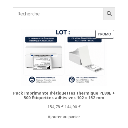
PRODUIT
PROMO
EN
PROMOTI
Pack Imprimante d’étiquettes thermique PL80E +
500 Étiquettes adhésives 102 × 152 mm
Le
Le
154,78
€
144,90
€
prix
prix
Ajouter au panier
initial
actuel
était :
est :