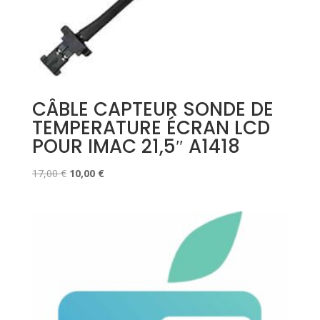
CÂBLE CAPTEUR SONDE DE
TEMPERATURE ÉCRAN LCD
POUR IMAC 21,5″ A1418
Le
Le
17,00
€
10,00
€
prix
prix
initial
actuel
était :
est :
17,00 €.
10,00 €.