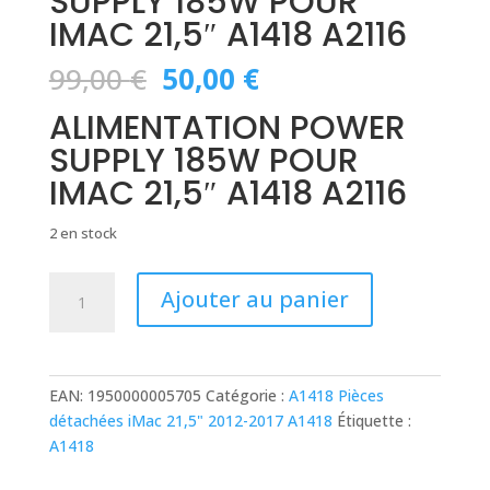
SUPPLY 185W POUR
IMAC 21,5″ A1418 A2116
Le
Le
99,00
€
50,00
€
prix
prix
ALIMENTATION POWER
initial
actuel
était :
est :
SUPPLY 185W POUR
99,00 €.
50,00 €.
IMAC 21,5″ A1418 A2116
2 en stock
quantité
Ajouter au panier
de
ALIMENTATION
POWER
SUPPLY
EAN:
1950000005705
Catégorie :
A1418 Pièces
185W
détachées iMac 21,5" 2012-2017 A1418
Étiquette :
POUR
A1418
IMAC
21,5"