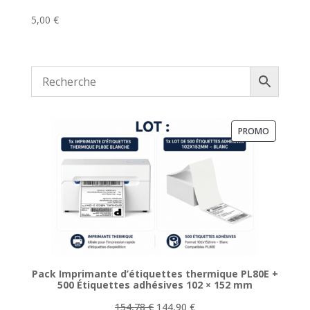
5,00
€
PRODUIT
PROMO
EN
PROMOTI
Pack Imprimante d’étiquettes thermique PL80E +
500 Étiquettes adhésives 102 × 152 mm
Le
Le
154,78
€
144,90
€