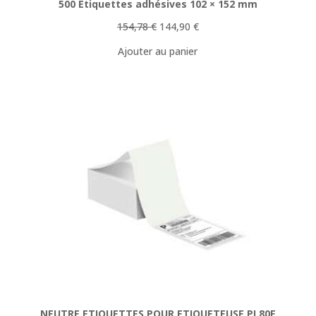
500 Étiquettes adhésives 102 × 152 mm
Le
Le
154,78
€
144,90
€
prix
prix
Ajouter au panier
initial
actuel
était :
est :
154,78 €.
144,90 €.
NEUTRE ETIQUETTES POUR ETIQUETEUSE PL80E