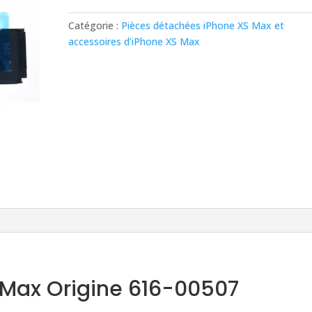
iPhone
XS
Catégorie :
Pièces détachées iPhone XS Max et
Max
accessoires d’iPhone XS Max
Origine
616-
00507
 Max Origine 616-00507