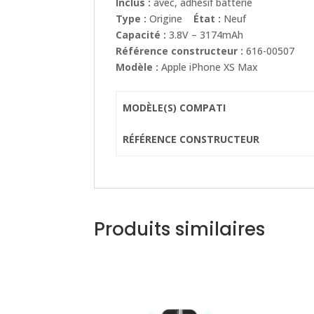
Inclus :
avec, adhésif batterie
Type :
Origine
État :
Neuf
Capacité :
3.8V – 3174mAh
Référence constructeur :
616-00507
Modèle :
Apple iPhone XS Max
MODÈLE(S) COMPATI
RÉFÉRENCE CONSTRUCTEUR
Produits similaires