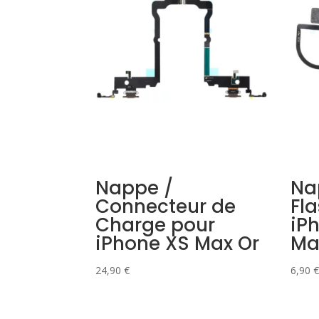
Nappe /
Na
Connecteur de
Fla
Charge pour
iP
iPhone XS Max Or
Ma
24,90
€
6,90
€