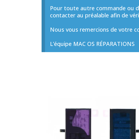
Pour toute autre commande ou de
contacter au préalable afin de vérif
Nous vous remercions de votre co
L’équipe MAC OS RÉPARATIONS