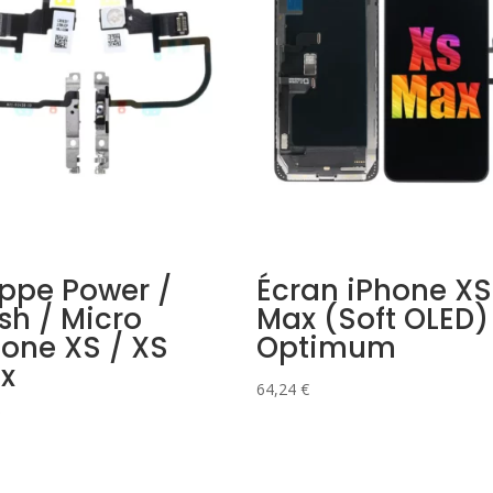
ppe Power /
Écran iPhone XS
sh / Micro
Max (Soft OLED)
hone XS / XS
Optimum
x
64,24
€