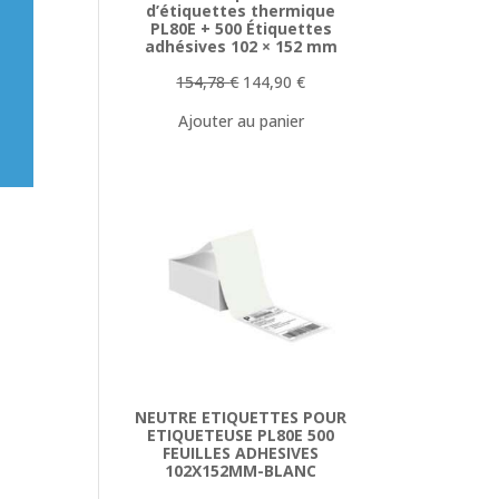
d’étiquettes thermique
PL80E + 500 Étiquettes
adhésives 102 × 152 mm
Le
Le
154,78
€
144,90
€
prix
prix
Ajouter au panier
initial
actuel
était :
est :
154,78 €.
144,90 €.
NEUTRE ETIQUETTES POUR
ETIQUETEUSE PL80E 500
FEUILLES ADHESIVES
102X152MM-BLANC