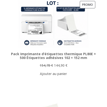
PRODUIT
PROMO
EN
PROMOTI
Pack Imprimante d’étiquettes thermique PL80E +
500 Étiquettes adhésives 102 × 152 mm
Le
Le
154,78
€
144,90
€
prix
prix
Ajouter au panier
initial
actuel
était :
est :
154,78 €.
144,90 €.