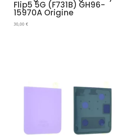
Flip5 5G (F731B) GH96-
15970A Origine
30,00
€