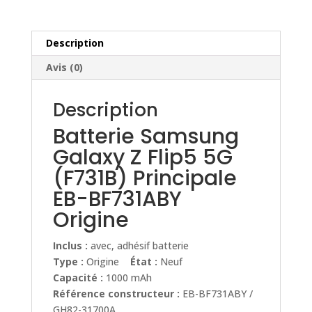
5G
(F731B)
Principale
Description
EB-
Avis (0)
BF731ABY
Origine
Description
Batterie Samsung
Galaxy Z Flip5 5G
(F731B) Principale
EB-BF731ABY
Origine
Inclus :
avec, adhésif batterie
Type :
Origine
État :
Neuf
Capacité :
1000 mAh
Référence constructeur :
EB-BF731ABY /
GH82-31700A