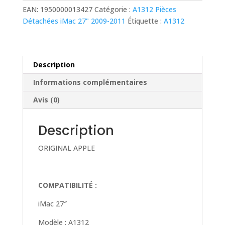
CARTE
EAN:
1950000013427
Catégorie :
A1312 Pièces
INTERNE
Détachées iMac 27" 2009-2011
Étiquette :
A1312
310W
POUR
IMAC
27"
Description
A1312
Informations complémentaires
Avis (0)
Description
ORIGINAL APPLE
COMPATIBILITÉ :
iMac 27″
Modèle : A1312