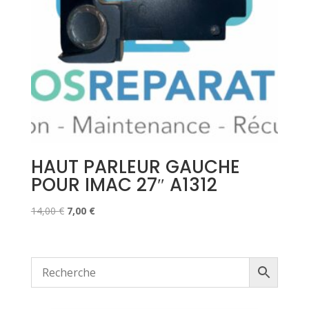
HAUT PARLEUR GAUCHE
POUR IMAC 27″ A1312
Le
Le
14,00
€
7,00
€
prix
prix
initial
actuel
était :
est :
14,00 €.
7,00 €.