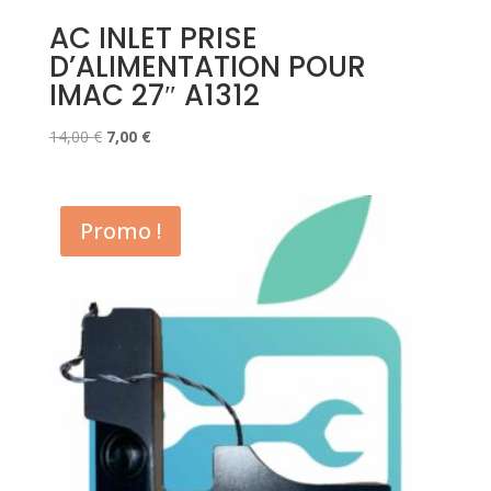
AC INLET PRISE
D’ALIMENTATION POUR
IMAC 27″ A1312
Le
Le
14,00
€
7,00
€
prix
prix
initial
actuel
était :
est :
Promo !
14,00 €.
7,00 €.