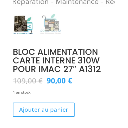
BLOC ALIMENTATION
CARTE INTERNE 310W
POUR IMAC 27″ A1312
Le
Le
109,00
€
90,00
€
prix
prix
initial
actuel
1 en stock
était :
est :
109,00 €.
90,00 €.
quantité
Ajouter au panier
de
BLOC
ALIMENTATION