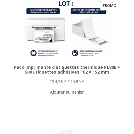
PRODUIT
PROMO
EN
PROMOTI
Pack Imprimante d’étiquettes thermique PL80E +
500 Étiquettes adhésives 102 × 152 mm
Le
Le
154,78
€
144,90
€
prix
prix
Ajouter au panier
initial
actuel
était :
est :
154,78 €.
144,90 €.