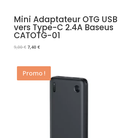
Mini Adaptateur OTG USB
vers Type-C 2.4A Baseus
CATOTG-01
Le
Le
9,00
€
7,40
€
prix
prix
initial
actuel
était :
est :
Promo !
9,00 €.
7,40 €.