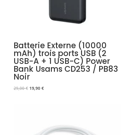
Batterie Externe (10000
mAh) trois ports USB (2
USB-A + 1 USB-C) Power
Bank Usams CD253 / PB83
Noir
Le
Le
29,00
€
19,90
€
prix
prix
initial
actuel
était :
est :
29,00 €.
19,90 €.