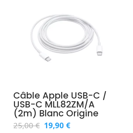
Câble Apple USB-C /
USB-C MLL82ZM/A
(2m) Blanc Origine
Le
Le
25,00
€
19,90
€
prix
prix