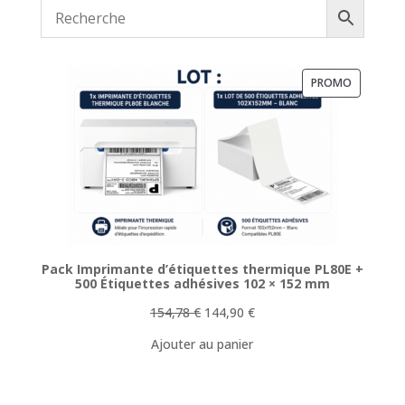
PRODUIT
PROMO
EN
PROMOTI
Pack Imprimante d’étiquettes thermique PL80E +
500 Étiquettes adhésives 102 × 152 mm
Le
Le
154,78
€
144,90
€
prix
prix
Ajouter au panier
initial
actuel
était :
est :
154,78 €.
144,90 €.