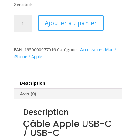
initial
actuel
2 en stock
était :
est :
25,00 €.
19,90 €.
quantité
Ajouter au panier
de
Câble
Apple
USB-
EAN:
1950000077016
Catégorie :
Accessoires Mac /
C
iPhone / Apple
/
USB-
C
MLL82ZM/A
Description
(2m)
Avis (0)
Blanc
Origine
Description
Câble Apple USB-C
/ USB-C