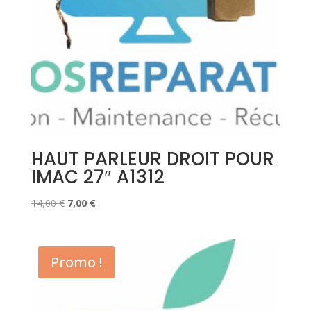
HAUT PARLEUR DROIT POUR
IMAC 27″ A1312
Le
Le
14,00
€
7,00
€
prix
prix
initial
actuel
était :
est :
Promo !
14,00 €.
7,00 €.