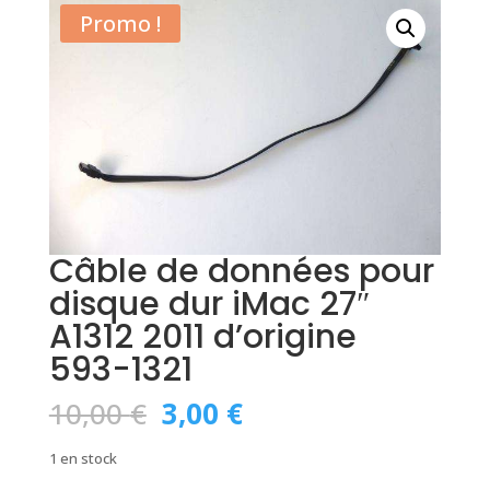
Promo !
Câble de données pour
disque dur iMac 27″
A1312 2011 d’origine
593-1321
Le
Le
10,00
€
3,00
€
prix
prix
initial
actuel
1 en stock
était :
est :