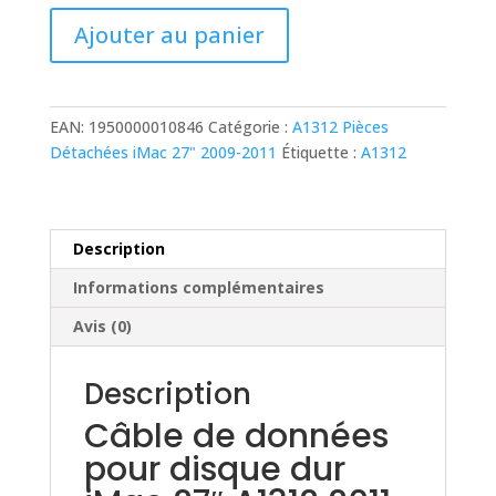
10,00 €.
3,00 €.
quantité
Ajouter au panier
de
Câble
de
données
EAN:
1950000010846
Catégorie :
A1312 Pièces
pour
Détachées iMac 27" 2009-2011
Étiquette :
A1312
disque
dur
iMac
27"
Description
A1312
Informations complémentaires
2011
d'origine
Avis (0)
593-
1321
Description
Câble de données
pour disque dur