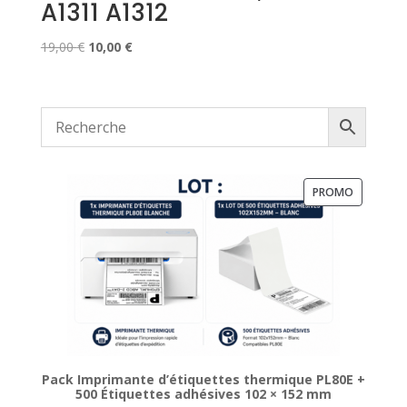
A1311 A1312
Le
Le
19,00
€
10,00
€
prix
prix
initial
actuel
était :
est :
19,00 €.
10,00 €.
PRODUIT
PROMO
EN
PROMOTI
Pack Imprimante d’étiquettes thermique PL80E +
500 Étiquettes adhésives 102 × 152 mm