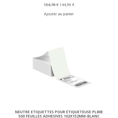
Le
Le
154,78
€
144,90
€
prix
prix
Ajouter au panier
initial
actuel
était :
est :
154,78 €.
144,90 €.
NEUTRE ETIQUETTES POUR ETIQUETEUSE PL80E
500 FEUILLES ADHESIVES 102X152MM-BLANC