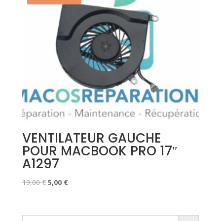
VENTILATEUR GAUCHE
POUR MACBOOK PRO 17″
A1297
Le
Le
19,00
€
5,00
€
prix
prix
initial
actuel
était :
est :