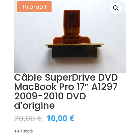
Promo !
Câble SuperDrive DVD
MacBook Pro 17″ A1297
2009-2010 DVD
d’origine
Le
Le
20,00
€
10,00
€
prix
prix
initial
actuel
1 en stock
était :
est :