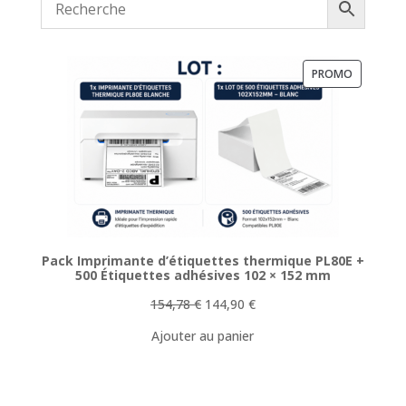
19,00 €.
5,00 €.
PRODUIT
PROMO
EN
PROMOTI
Pack Imprimante d’étiquettes thermique PL80E +
500 Étiquettes adhésives 102 × 152 mm
Le
Le
154,78
€
144,90
€
prix
prix
Ajouter au panier
initial
actuel
était :
est :
154,78 €.
144,90 €.