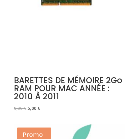
BARETTES DE MÉMOIRE 2Go
RAM POUR MAC ANNÉE :
2010 À 2011
Le
Le
9,90
€
5,00
€
prix
prix
initial
actuel
était :
est :
Promo !
9,90 €.
5,00 €.