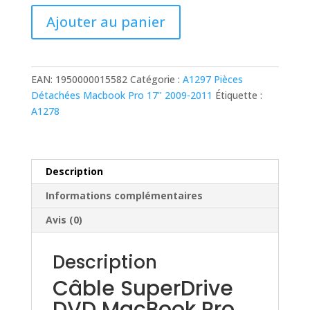
20,00 €.
10,00 €.
quantité
Ajouter au panier
de
Câble
SuperDrive
DVD
EAN:
1950000015582
Catégorie :
A1297 Pièces
MacBook
Détachées Macbook Pro 17" 2009-2011
Étiquette :
Pro
A1278
17"
A1297
2009-
2010
Description
DVD
Informations complémentaires
d'origine
Avis (0)
Description
Câble SuperDrive
DVD MacBook Pro