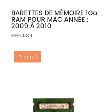
BARETTES DE MÉMOIRE 1Go
RAM POUR MAC ANNÉE :
2009 À 2010
Le
Le
9,90
€
2,00
€
prix
prix
initial
actuel
était :
est :
Promo !
9,90 €.
2,00 €.