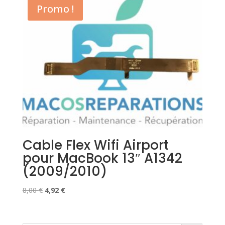
était :
est :
Promo !
21,00 €.
7,00 €.
Cable Flex Wifi Airport
pour MacBook 13″ A1342
(2009/2010)
Le
Le
8,00
€
4,92
€
prix
prix
initial
actuel
était :
est :