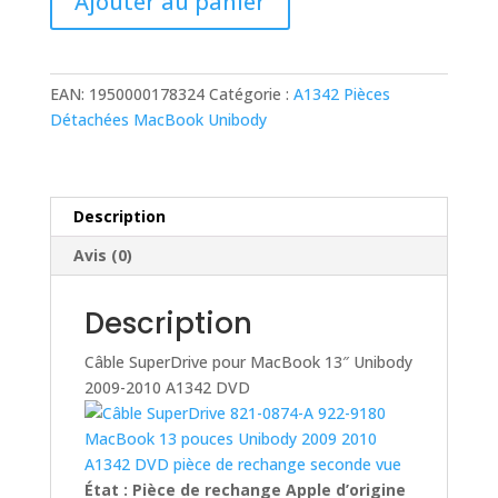
Ajouter au panier
de
Câble
SuperDrive
pour
EAN:
1950000178324
Catégorie :
A1342 Pièces
MacBook
Détachées MacBook Unibody
13"
Unibody
2009-
2010
Description
A1342
Avis (0)
DVD
Description
Câble SuperDrive pour MacBook 13″ Unibody
2009-2010 A1342 DVD
État : Pièce de rechange Apple d’origine