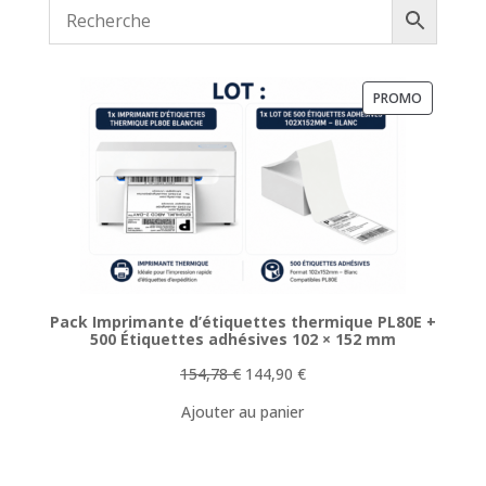
8,00 €.
4,92 €.
PRODUIT
PROMO
EN
PROMOTI
Pack Imprimante d’étiquettes thermique PL80E +
500 Étiquettes adhésives 102 × 152 mm
Le
Le
154,78
€
144,90
€
prix
prix
Ajouter au panier
initial
actuel
était :
est :
154,78 €.
144,90 €.