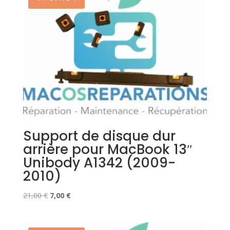
Support de disque dur
arrière pour MacBook 13″
Unibody A1342 (2009-
2010)
Le
Le
21,00
€
7,00
€
prix
prix
initial
actuel