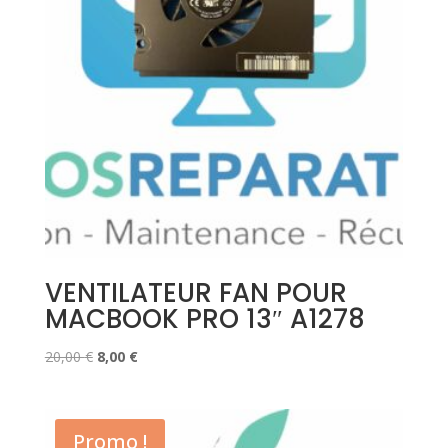
VENTILATEUR FAN POUR
MACBOOK PRO 13″ A1278
Le
Le
20,00
€
8,00
€
prix
prix
initial
actuel
était :
est :
Promo !
20,00 €.
8,00 €.