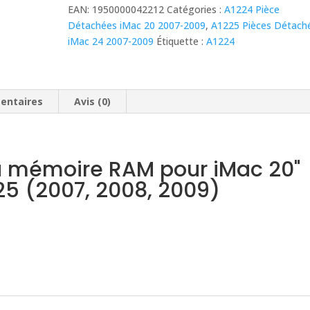
était :
est :
EAN:
1950000042212
Catégories :
A1224 Pièce
10,00 €.
5,00 €.
Détachées iMac 20 2007-2009
,
A1225 Pièces Détach
iMac 24 2007-2009
Étiquette :
A1224
entaires
Avis (0)
a mémoire RAM pour iMac 20"
225 (2007, 2008, 2009)