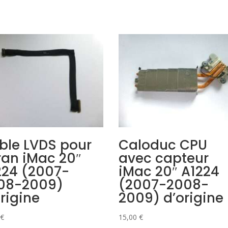
ble LVDS pour
Caloduc CPU
ran iMac 20″
avec capteur
224 (2007-
iMac 20″ A1224
08-2009)
(2007-2008-
rigine
2009) d’origine
€
15,00
€