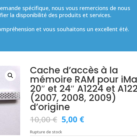
mande spécifique, nous vous remercions de nous
ier la disponibilité des produits et services.
mpréhension et vous souhaitons un excellent été.
Cache d’accès à la
mémoire RAM pour iM
20″ et 24″ A1224 et A12
(2007, 2008, 2009)
d’origine
Le
Le
10,00
€
5,00
€
prix
prix
initial
actuel
Rupture de stock