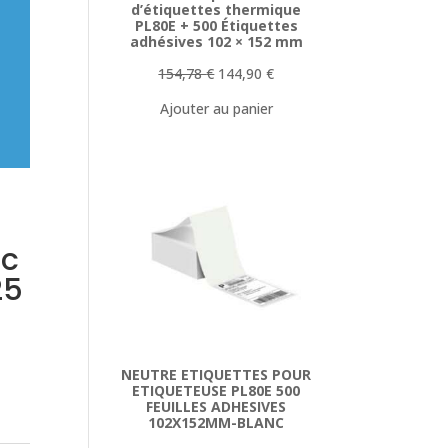
d’étiquettes thermique
PL80E + 500 Étiquettes
adhésives 102 × 152 mm
Le
Le
154,78
€
144,90
€
prix
prix
Ajouter au panier
initial
actuel
était :
est :
154,78 €.
144,90 €.
ac
25
NEUTRE ETIQUETTES POUR
ETIQUETEUSE PL80E 500
FEUILLES ADHESIVES
102X152MM-BLANC