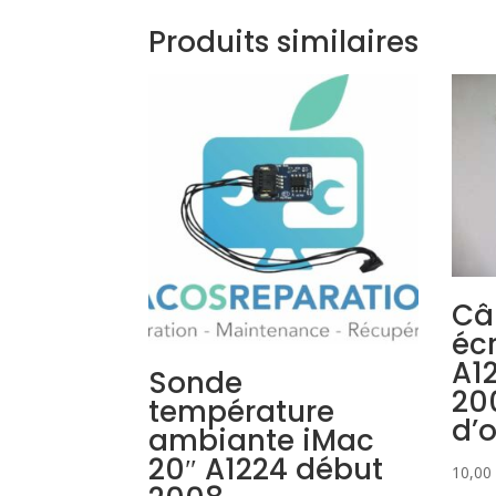
Produits similaires
Câ
éc
A1
Sonde
20
température
d’o
ambiante iMac
20″ A1224 début
10,00