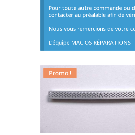
Pour toute autre commande ou de
contacter au préalable afin de vérif
Nous vous remercions de votre co
L’équipe MAC OS RÉPARATIONS
Promo !