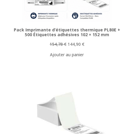
Pack Imprimante d’étiquettes thermique PL80E +
500 Étiquettes adhésives 102 × 152 mm
Le
Le
154,78
€
144,90
€
prix
prix
Ajouter au panier
initial
actuel
était :
est :
154,78 €.
144,90 €.