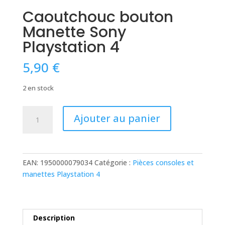
Caoutchouc bouton
Manette Sony
Playstation 4
5,90
€
2 en stock
quantité
Ajouter au panier
de
Caoutchouc
bouton
Manette
EAN:
1950000079034
Catégorie :
Pièces consoles et
Sony
manettes Playstation 4
Playstation
4
Description