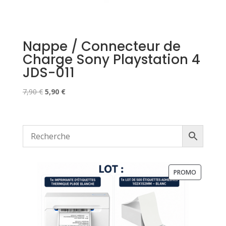
Nappe / Connecteur de
Charge Sony Playstation 4
JDS-011
Le
Le
7,90
€
5,90
€
prix
prix
initial
actuel
était :
est :
7,90 €.
5,90 €.
PRODUIT
PROMO
EN
PROMOTI