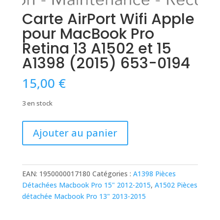
Carte AirPort Wifi Apple
pour MacBook Pro
Retina 13 A1502 et 15
A1398 (2015) 653-0194
15,00
€
3 en stock
quantité
Ajouter au panier
de
Carte
AirPort
Wifi
EAN:
1950000017180
Catégories :
A1398 Pièces
Apple
Détachées Macbook Pro 15" 2012-2015
,
A1502 Pièces
pour
détachée Macbook Pro 13" 2013-2015
MacBook
Pro