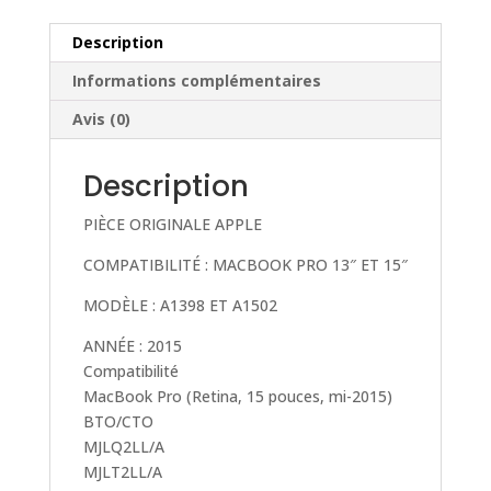
Retina
13
Description
A1502
Informations complémentaires
et
15
Avis (0)
A1398
(2015)
Description
653-
0194
PIÈCE ORIGINALE APPLE
COMPATIBILITÉ : MACBOOK PRO 13″ ET 15″
MODÈLE : A1398 ET A1502
ANNÉE : 2015
Compatibilité
MacBook Pro (Retina, 15 pouces, mi-2015)
BTO/CTO
MJLQ2LL/A
MJLT2LL/A