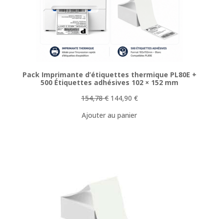
Pack Imprimante d’étiquettes thermique PL80E +
500 Étiquettes adhésives 102 × 152 mm
Le
Le
154,78
€
144,90
€
prix
prix
Ajouter au panier
initial
actuel
était :
est :
154,78 €.
144,90 €.