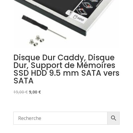
Disque Dur Caddy, Disque
Dur, Support de Mémoires
SSD HDD 9.5 mm SATA vers
SATA
Le
Le
19,00
€
9,00
€
prix
prix
initial
actuel
était :
est :
19,00 €.
9,00 €.