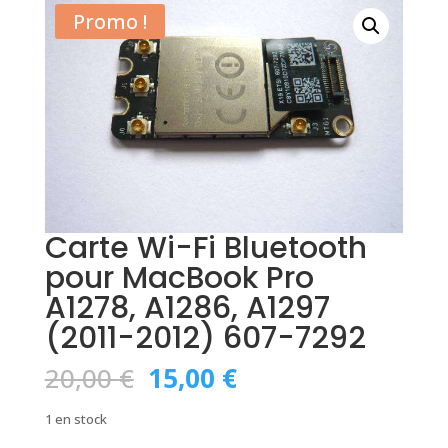
Promo !
Carte Wi-Fi Bluetooth
pour MacBook Pro
A1278, A1286, A1297
(2011-2012) 607-7292
Le
Le
20,00
€
15,00
€
prix
prix
initial
actuel
1 en stock
était :
est :