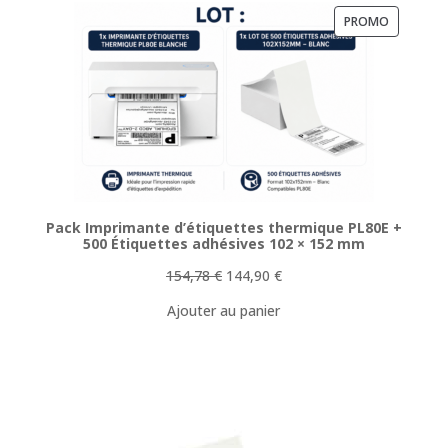
PRODUIT
PROMO
EN
PROMOTI
Pack Imprimante d’étiquettes thermique PL80E +
500 Étiquettes adhésives 102 × 152 mm
Le
Le
154,78
€
144,90
€
prix
prix
Ajouter au panier
initial
actuel
était :
est :
154,78 €.
144,90 €.