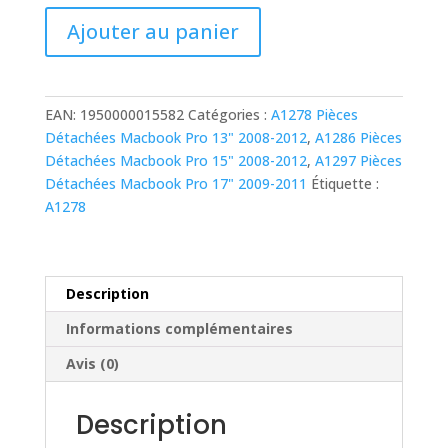
20,00 €.
15,00 €.
quantité
Ajouter au panier
de
Carte
Wi-
Fi
EAN:
1950000015582
Catégories :
A1278 Pièces
Bluetooth
Détachées Macbook Pro 13" 2008-2012
,
A1286 Pièces
pour
Détachées Macbook Pro 15" 2008-2012
,
A1297 Pièces
MacBook
Détachées Macbook Pro 17" 2009-2011
Étiquette :
Pro
A1278
A1278,
A1286,
A1297
(2011-
Description
2012)
Informations complémentaires
607-
7292
Avis (0)
Description