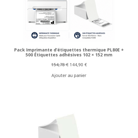
PROMOTI
Pack Imprimante d’étiquettes thermique PL80E +
500 Étiquettes adhésives 102 × 152 mm
Le
Le
154,78
€
144,90
€
prix
prix
Ajouter au panier
initial
actuel
était :
est :
154,78 €.
144,90 €.