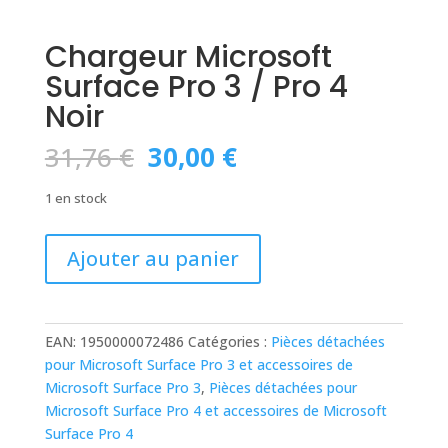
Chargeur Microsoft
Surface Pro 3 / Pro 4
Noir
Le
Le
31,76
€
30,00
€
prix
prix
initial
actuel
1 en stock
était :
est :
31,76 €.
30,00 €.
quantité
Ajouter au panier
de
Chargeur
Microsoft
Surface
EAN:
1950000072486
Catégories :
Pièces détachées
Pro
pour Microsoft Surface Pro 3 et accessoires de
3
Microsoft Surface Pro 3
,
Pièces détachées pour
/
Microsoft Surface Pro 4 et accessoires de Microsoft
Pro
Surface Pro 4