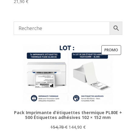
21,90
€
PRODUIT
PROMO
EN
PROMOTI
Pack Imprimante d’étiquettes thermique PL80E +
500 Étiquettes adhésives 102 × 152 mm
Le
Le
154,78
€
144,90
€
prix
prix