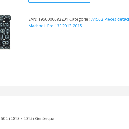
Clavier
français
Azerty
EAN:
1950000082201
Catégorie :
A1502 Pièces détac
MacBook
Macbook Pro 13" 2013-2015
Pro
13"
A1502
(2013
/
2015)
Générique
1502 (2013 / 2015) Générique