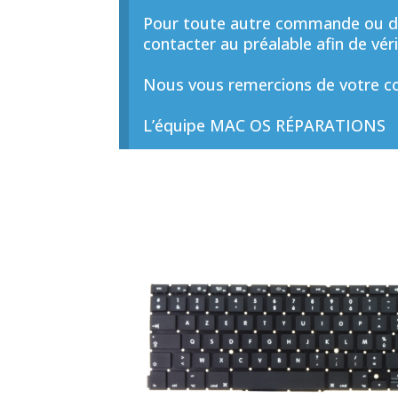
Pour toute autre commande ou de
contacter au préalable afin de vérif
Nous vous remercions de votre co
L’équipe MAC OS RÉPARATIONS