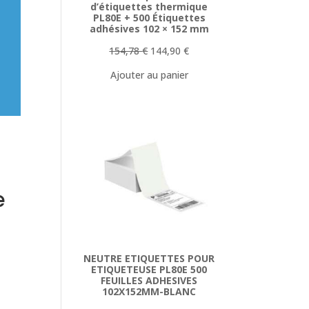
d’étiquettes thermique
PL80E + 500 Étiquettes
adhésives 102 × 152 mm
Le
Le
154,78
€
144,90
€
prix
prix
Ajouter au panier
initial
actuel
était :
est :
154,78 €.
144,90 €.
e
NEUTRE ETIQUETTES POUR
ETIQUETEUSE PL80E 500
FEUILLES ADHESIVES
102X152MM-BLANC