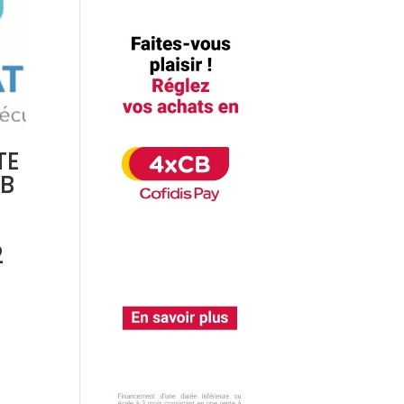
TE
SB
2