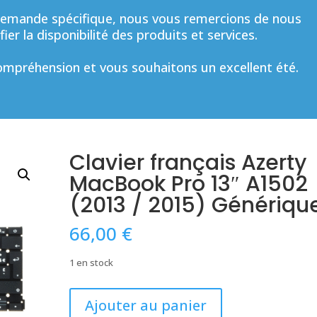
mande spécifique, nous vous remercions de nous
ier la disponibilité des produits et services.
mpréhension et vous souhaitons un excellent été.
Clavier français Azerty
MacBook Pro 13″ A1502
(2013 / 2015) Génériqu
66,00
€
1 en stock
quantité
Ajouter au panier
de