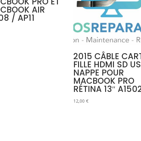
CBOOK PRO ET
CBOOK AIR
08 / AP11
2015 CÂBLE CAR
FILLE HDMI SD U
NAPPE POUR
MACBOOK PRO
RÉTINA 13″ A150
12,00
€