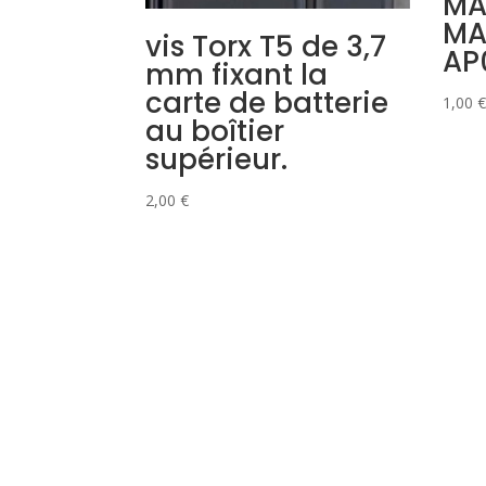
MA
MA
vis Torx T5 de 3,7
AP
mm fixant la
carte de batterie
1,00
€
au boîtier
supérieur.
2,00
€