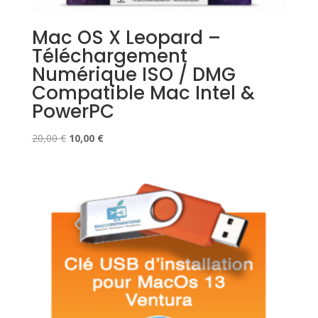
Mac OS X Leopard –
Téléchargement
Numérique ISO / DMG
Compatible Mac Intel &
PowerPC
Le
Le
20,00
€
10,00
€
prix
prix
initial
actuel
était :
est :
20,00 €.
10,00 €.