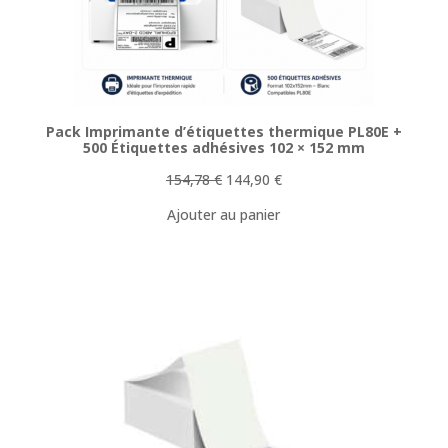
Pack Imprimante d’étiquettes thermique PL80E +
500 Étiquettes adhésives 102 × 152 mm
Le
Le
154,78
€
144,90
€
prix
prix
Ajouter au panier
initial
actuel
était :
est :
154,78 €.
144,90 €.