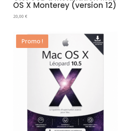
OS X Monterey (version 12)
20,00
€
Promo !