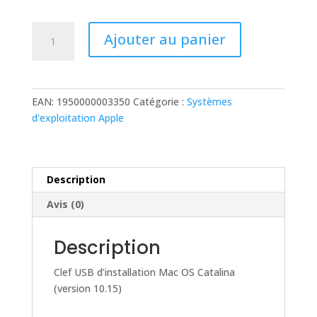
quantité
Ajouter au panier
de
Clef
USB
d’installation
EAN:
1950000003350
Catégorie :
Systèmes
Mac
d'exploitation Apple
OS
Catalina
(version
10.15)
Description
Avis (0)
Description
Clef USB d’installation Mac OS Catalina
(version 10.15)