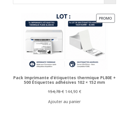
PRODUIT
PROMO
EN
PROMOTI
Pack Imprimante d’étiquettes thermique PL80E +
500 Étiquettes adhésives 102 × 152 mm
Le
Le
154,78
€
144,90
€
prix
prix
Ajouter au panier
initial
actuel
était :
est :
154,78 €.
144,90 €.