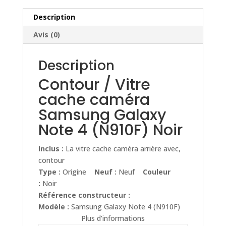
Galaxy
Note
Description
4
Avis (0)
(N910F)
Noir
Description
Contour / Vitre
cache caméra
Samsung Galaxy
Note 4 (N910F) Noir
Inclus :
La vitre cache caméra arrière avec,
contour
Type :
Origine
Neuf :
Neuf
Couleur
:
Noir
Référence constructeur :
Modèle :
Samsung Galaxy Note 4 (N910F)
Plus d’informations