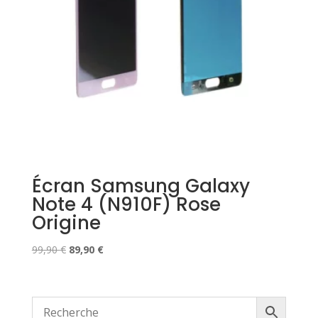
Écran Samsung Galaxy
Note 4 (N910F) Rose
Origine
Le
Le
99,90
€
89,90
€
prix
prix
initial
actuel
était :
est :
99,90 €.
89,90 €.