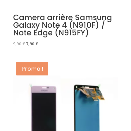
Camera arrière Samsung
Galaxy Note 4 (N910F) /
Note Edge (N915FY)
Le
Le
9,90
€
7,90
€
prix
prix
initial
actuel
était :
est :
Promo !
9,90 €.
7,90 €.