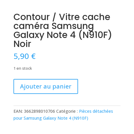
Contour / Vitre cache
caméra Samsung
Galaxy Note 4 (N910F)
Noir
5,90
€
1 en stock
quantité
Ajouter au panier
de
Contour
/
Vitre
EAN:
3662898010706
Catégorie :
Pièces détachées
cache
pour Samsung Galaxy Note 4 (N910F)
caméra
Samsung