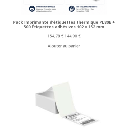
Pack Imprimante d’étiquettes thermique PL80E +
500 Étiquettes adhésives 102 × 152 mm
Le
Le
154,78
€
144,90
€
prix
prix
Ajouter au panier
initial
actuel
était :
est :
154,78 €.
144,90 €.