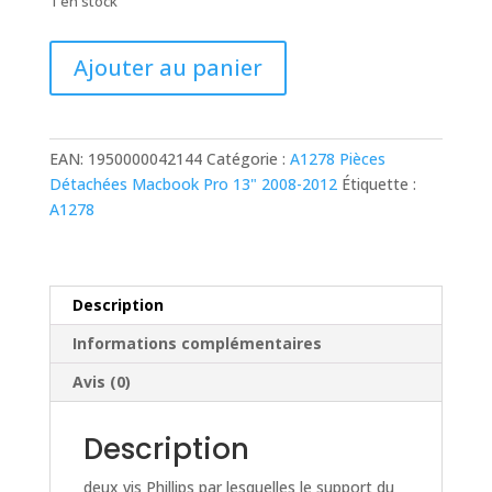
1 en stock
quantité
Ajouter au panier
de
deux
vis
Phillips
EAN:
1950000042144
Catégorie :
A1278 Pièces
par
Détachées Macbook Pro 13" 2008-2012
Étiquette :
lesquelles
A1278
le
support
du
câble
Description
vidéo
Informations complémentaires
est
fixé
Avis (0)
au
boîtier
Description
supérieur
A1278
deux vis Phillips par lesquelles le support du