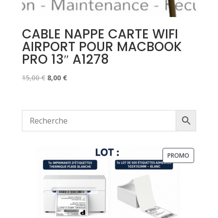
CABLE NAPPE CARTE WIFI
AIRPORT POUR MACBOOK
PRO 13″ A1278
Le
Le
15,00
€
8,00
€
prix
prix
initial
actuel
était :
est :
15,00 €.
8,00 €.
PRODUIT
PROMO
EN
PROMOTI