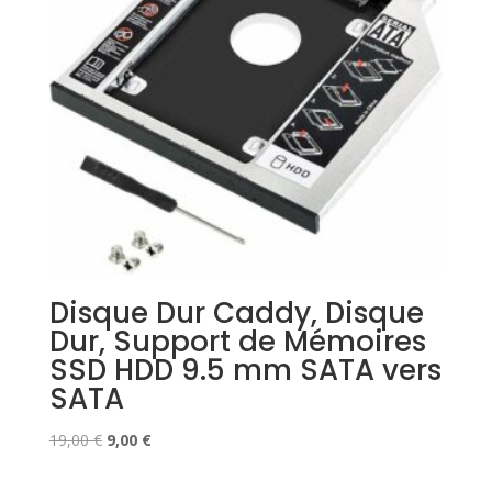
Disque Dur Caddy, Disque
Dur, Support de Mémoires
SSD HDD 9.5 mm SATA vers
SATA
Le
Le
19,00
€
9,00
€
prix
prix
initial
actuel