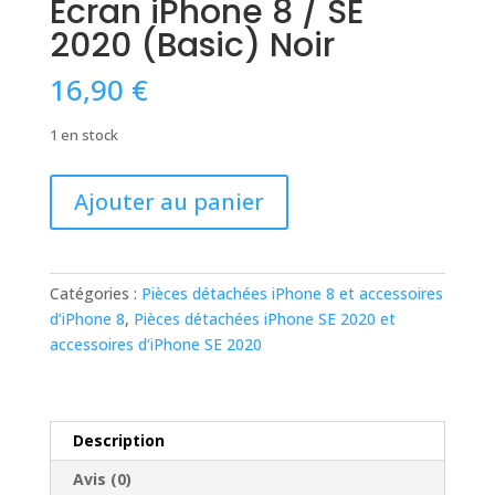
Écran iPhone 8 / SE
2020 (Basic) Noir
16,90
€
1 en stock
quantité
Ajouter au panier
de
Écran
iPhone
8
Catégories :
Pièces détachées iPhone 8 et accessoires
/
d’iPhone 8
,
Pièces détachées iPhone SE 2020 et
SE
accessoires d’iPhone SE 2020
2020
(Basic)
Noir
Description
Avis (0)