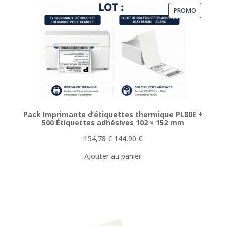
PRODUIT
PROMO
EN
PROMOTI
Pack Imprimante d’étiquettes thermique PL80E +
500 Étiquettes adhésives 102 × 152 mm
Le
Le
154,78
€
144,90
€
prix
prix
Ajouter au panier
initial
actuel
était :
est :
154,78 €.
144,90 €.