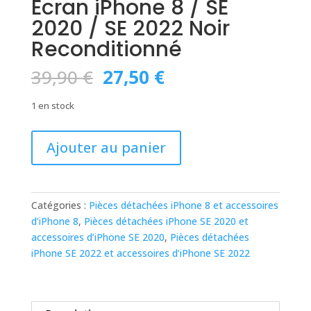
Écran iPhone 8 / SE
2020 / SE 2022 Noir
Reconditionné
Le
Le
39,90
€
27,50
€
prix
prix
initial
actuel
1 en stock
était :
est :
39,90 €.
27,50 €.
quantité
Ajouter au panier
de
Écran
iPhone
8
Catégories :
Pièces détachées iPhone 8 et accessoires
/
d’iPhone 8
,
Pièces détachées iPhone SE 2020 et
SE
accessoires d’iPhone SE 2020
,
Pièces détachées
2020
iPhone SE 2022 et accessoires d’iPhone SE 2022
/
SE
2022