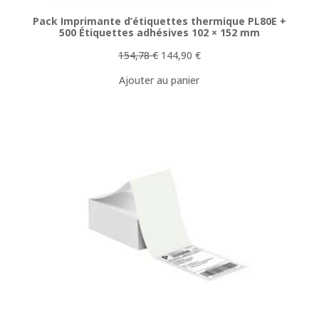
Pack Imprimante d’étiquettes thermique PL80E +
500 Étiquettes adhésives 102 × 152 mm
Le
Le
154,78
€
144,90
€
prix
prix
Ajouter au panier
initial
actuel
était :
est :
154,78 €.
144,90 €.