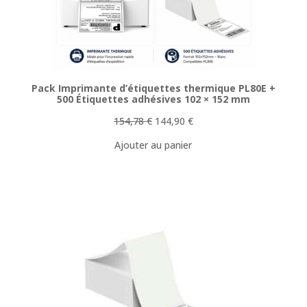
Pack Imprimante d’étiquettes thermique PL80E +
500 Étiquettes adhésives 102 × 152 mm
Le
Le
154,78
€
144,90
€
prix
prix
Ajouter au panier
initial
actuel
était :
est :
154,78 €.
144,90 €.