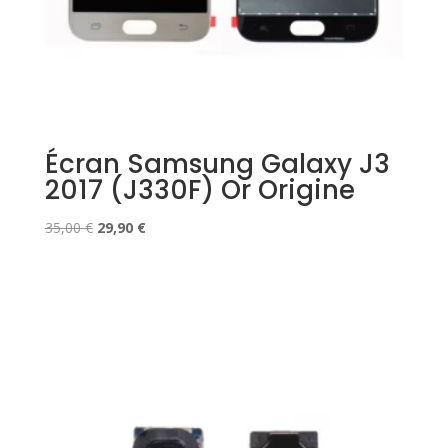
Écran Samsung Galaxy J3
2017 (J330F) Or Origine
Le
Le
35,00
€
29,90
€
prix
prix
initial
actuel
était :
est :
35,00 €.
29,90 €.