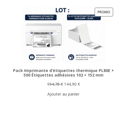
PRODUIT
PROMO
EN
PROMOTI
Pack Imprimante d’étiquettes thermique PL80E +
500 Étiquettes adhésives 102 × 152 mm
Le
Le
154,78
€
144,90
€
prix
prix
Ajouter au panier
initial
actuel
était :
est :
154,78 €.
144,90 €.