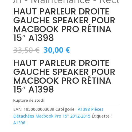
HAUT PARLEUR DROITE
GAUCHE SPEAKER POUR
MACBOOK PRO RÉTINA
15″ A1398
Le
Le
33,50
€
30,00
€
prix
prix
HAUT PARLEUR DROITE
initial
actuel
était :
est :
GAUCHE SPEAKER POUR
33,50 €.
30,00 €.
MACBOOK PRO RÉTINA
15″ A1398
Rupture de stock
EAN:
1950000003039
Catégorie :
A1398 Pièces
Détachées Macbook Pro 15" 2012-2015
Étiquette :
A1398