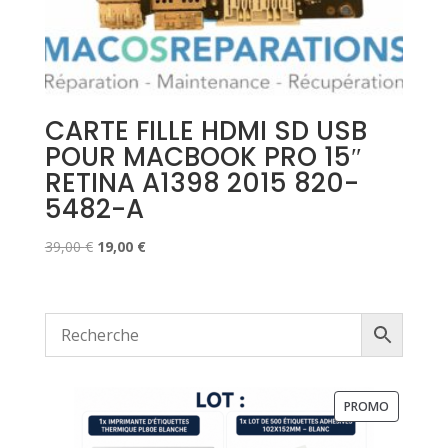
CARTE FILLE HDMI SD USB
POUR MACBOOK PRO 15″
RETINA A1398 2015 820-
5482-A
Le
Le
39,00
€
19,00
€
prix
prix
initial
actuel
était :
est :
39,00 €.
19,00 €.
PRODUIT
PROMO
EN