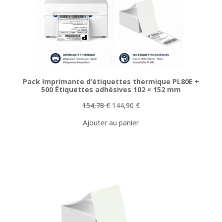
PROMOTI
Pack Imprimante d’étiquettes thermique PL80E +
500 Étiquettes adhésives 102 × 152 mm
Le
Le
154,78
€
144,90
€
prix
prix
Ajouter au panier
initial
actuel
était :
est :
154,78 €.
144,90 €.