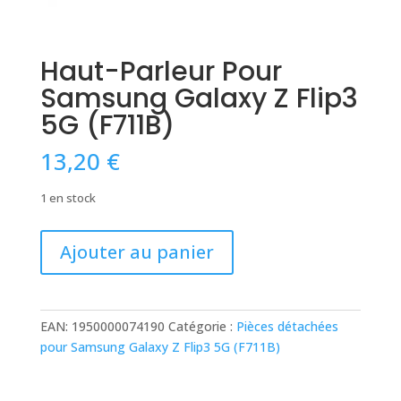
Haut-Parleur Pour
Samsung Galaxy Z Flip3
5G (F711B)
13,20
€
1 en stock
quantité
Ajouter au panier
de
Haut-
Parleur
Pour
EAN:
1950000074190
Catégorie :
Pièces détachées
Samsung
pour Samsung Galaxy Z Flip3 5G (F711B)
Galaxy
Z