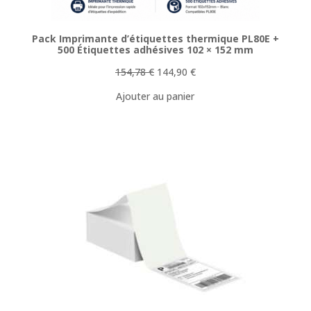
Pack Imprimante d’étiquettes thermique PL80E +
500 Étiquettes adhésives 102 × 152 mm
Le
Le
154,78
€
144,90
€
prix
prix
Ajouter au panier
initial
actuel
était :
est :
154,78 €.
144,90 €.