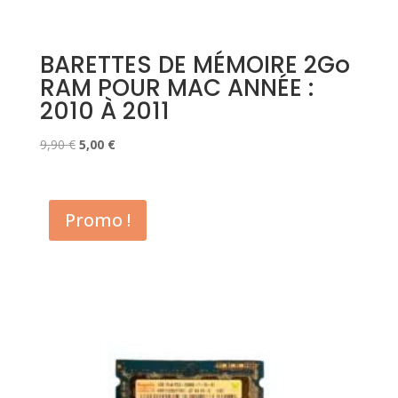
BARETTES DE MÉMOIRE 2Go
RAM POUR MAC ANNÉE :
2010 À 2011
Le
Le
9,90
€
5,00
€
prix
prix
initial
actuel
était :
est :
Promo !
9,90 €.
5,00 €.