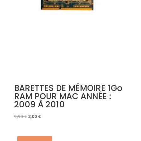
BARETTES DE MÉMOIRE 1Go
RAM POUR MAC ANNÉE :
2009 À 2010
Le
Le
9,90
€
2,00
€
prix
prix
initial
actuel
était :
est :