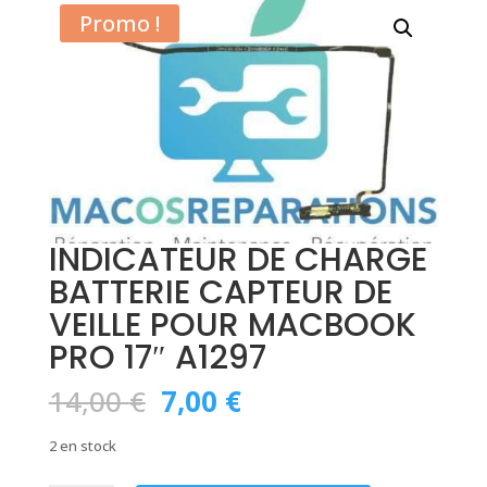
Promo !
INDICATEUR DE CHARGE
BATTERIE CAPTEUR DE
VEILLE POUR MACBOOK
PRO 17″ A1297
Le
Le
14,00
€
7,00
€
prix
prix
initial
actuel
2 en stock
était :
est :