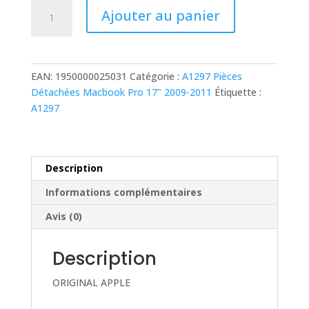
14,00 €.
7,00 €.
quantité
Ajouter au panier
de
INDICATEUR
DE
CHARGE
EAN:
1950000025031
Catégorie :
A1297 Pièces
BATTERIE
Détachées Macbook Pro 17" 2009-2011
Étiquette :
CAPTEUR
A1297
DE
VEILLE
POUR
MACBOOK
Description
PRO
Informations complémentaires
17"
A1297
Avis (0)
Description
ORIGINAL APPLE