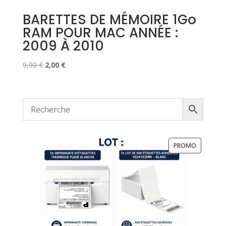
BARETTES DE MÉMOIRE 1Go
RAM POUR MAC ANNÉE :
2009 À 2010
Le
Le
9,90
€
2,00
€
prix
prix
initial
actuel
était :
est :
9,90 €.
2,00 €.
PRODUIT
PROMO
EN
PROMOTI