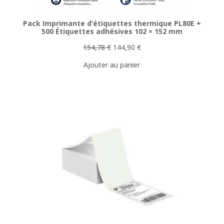
Pack Imprimante d’étiquettes thermique PL80E +
500 Étiquettes adhésives 102 × 152 mm
Le
Le
154,78
€
144,90
€
prix
prix
Ajouter au panier
initial
actuel
était :
est :
154,78 €.
144,90 €.