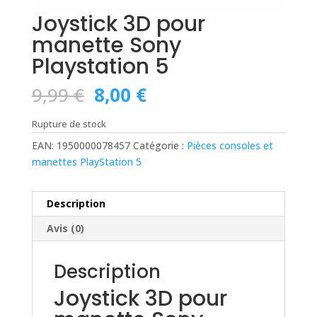
Joystick 3D pour
manette Sony
Playstation 5
Le
Le
9,99
€
8,00
€
prix
prix
initial
actuel
Rupture de stock
était :
est :
EAN:
1950000078457
Catégorie :
Pièces consoles et
9,99 €.
8,00 €.
manettes PlayStation 5
Description
Avis (0)
Description
Joystick 3D pour