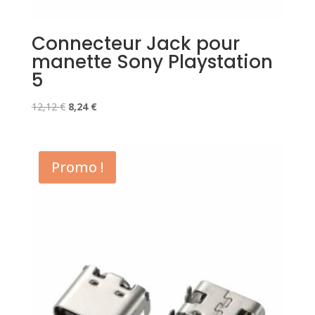
Connecteur Jack pour
manette Sony Playstation
5
Le
Le
12,12
€
8,24
€
prix
prix
initial
actuel
était :
est :
Promo !
12,12 €.
8,24 €.