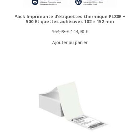
Pack Imprimante d’étiquettes thermique PL80E +
500 Étiquettes adhésives 102 × 152 mm
Le
Le
154,78
€
144,90
€
prix
prix
Ajouter au panier
initial
actuel
était :
est :
154,78 €.
144,90 €.