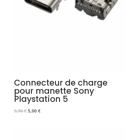
Connecteur de charge
pour manette Sony
Playstation 5
Le
Le
9,96
€
5,00
€
prix
prix
initial
actuel
était :
est :
9,96 €.
5,00 €.