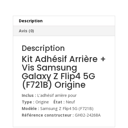
Samsung
Galaxy
Z
Flip4
Description
5G
Avis (0)
(F721B)
Origine
Description
Kit Adhésif Arrière +
Vis Samsung
Galaxy Z Flip4 5G
(F721B) Origine
Inclus :
L’adhésif arrière pour
Type :
Origine
État :
Neuf
Modèle :
Samsung Z Flip4 5G (F721B)
Référence constructeur :
GH02-24268A