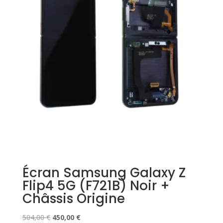
Écran Samsung Galaxy Z
Flip4 5G (F721B) Noir +
Châssis Origine
Le
Le
504,00
€
450,00
€