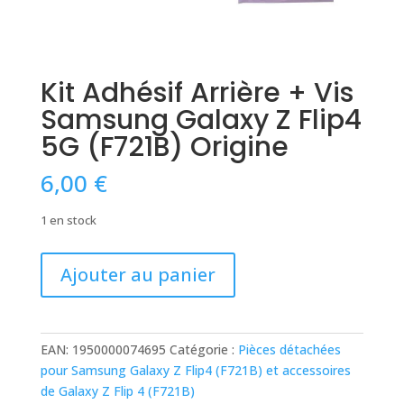
Kit Adhésif Arrière + Vis
Samsung Galaxy Z Flip4
5G (F721B) Origine
6,00
€
1 en stock
quantité
Ajouter au panier
de
Kit
Adhésif
Arrière
EAN:
1950000074695
Catégorie :
Pièces détachées
+
pour Samsung Galaxy Z Flip4 (F721B) et accessoires
Vis
de Galaxy Z Flip 4 (F721B)