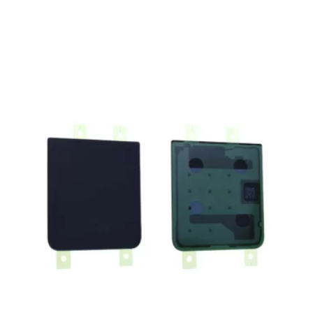
prix
prix
initial
actuel
était :
est :
504,00 €.
450,00 €.