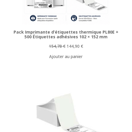
Pack Imprimante d’étiquettes thermique PL80E +
500 Étiquettes adhésives 102 × 152 mm
Le
Le
154,78
€
144,90
€
prix
prix
Ajouter au panier
initial
actuel
était :
est :
154,78 €.
144,90 €.