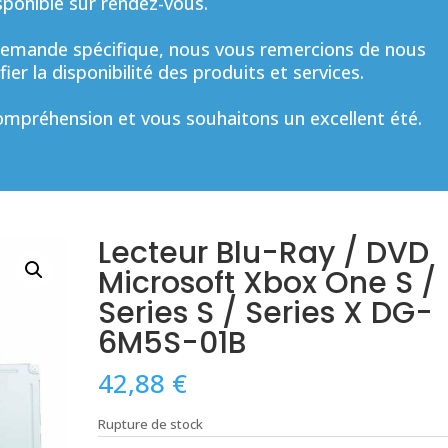
sponible sur rendez-vous.
mande spécifique, nous vous remercions de nous
ier la disponibilité des produits et services.
mpréhension et vous souhaitons un excellent été.
Lecteur Blu-Ray / DVD
Microsoft Xbox One S /
Series S / Series X DG-
6M5S-01B
42,88
€
Rupture de stock