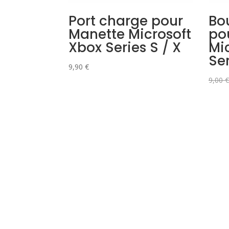
Port charge pour
Bo
Manette Microsoft
po
Xbox Series S / X
Mi
Ser
9,90
€
9,00
€