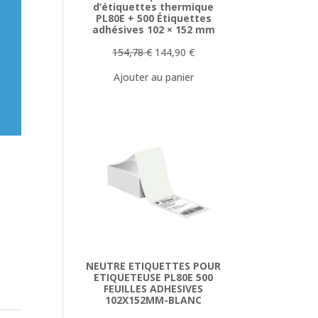
d’étiquettes thermique
PL80E + 500 Étiquettes
adhésives 102 × 152 mm
Le
Le
154,78
€
144,90
€
prix
prix
Ajouter au panier
initial
actuel
était :
est :
154,78 €.
144,90 €.
NEUTRE ETIQUETTES POUR
ETIQUETEUSE PL80E 500
FEUILLES ADHESIVES
102X152MM-BLANC