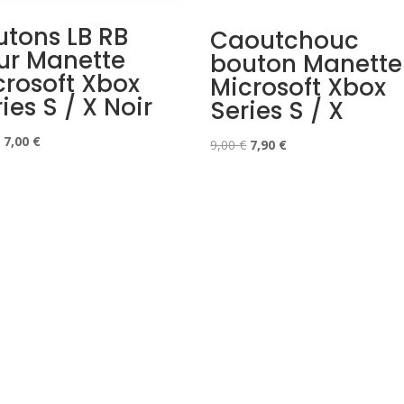
utons LB RB
Caoutchouc
ur Manette
bouton Manette
crosoft Xbox
Microsoft Xbox
ies S / X Noir
Series S / X
Le
Le
7,00
€
Le
Le
9,00
€
7,90
€
prix
prix
prix
prix
initial
actuel
initial
actuel
était :
est :
était :
est :
9,00 €.
7,00 €.
9,00 €.
7,90 €.