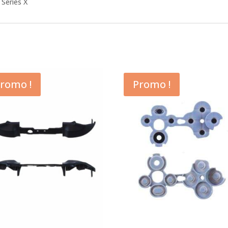
 Series X
romo !
Promo !