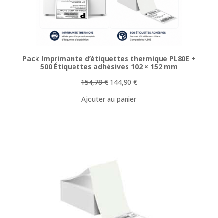
Pack Imprimante d’étiquettes thermique PL80E +
500 Étiquettes adhésives 102 × 152 mm
Le
Le
154,78
€
144,90
€
prix
prix
Ajouter au panier
initial
actuel
était :
est :
154,78 €.
144,90 €.