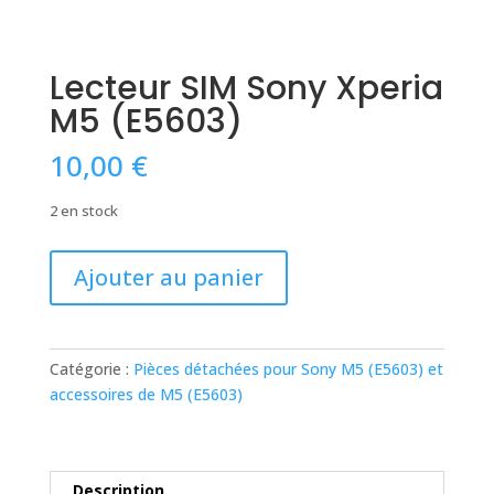
Lecteur SIM Sony Xperia
M5 (E5603)
10,00
€
2 en stock
quantité
Ajouter au panier
de
Lecteur
SIM
Sony
Catégorie :
Pièces détachées pour Sony M5 (E5603) et
Xperia
accessoires de M5 (E5603)
M5
(E5603)
Description