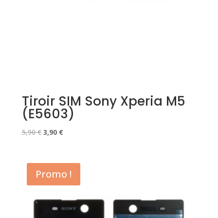
Tiroir SIM Sony Xperia M5
(E5603)
Le
Le
5,90
€
3,90
€
prix
prix
initial
actuel
était :
est :
Promo !
5,90 €.
3,90 €.