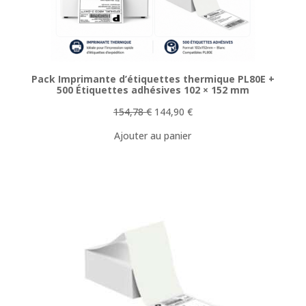
Pack Imprimante d’étiquettes thermique PL80E +
500 Étiquettes adhésives 102 × 152 mm
Le
Le
154,78
€
144,90
€
prix
prix
Ajouter au panier
initial
actuel
était :
est :
154,78 €.
144,90 €.