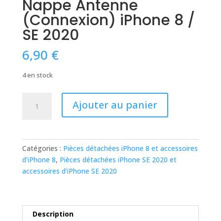
Nappe Antenne
(Connexion) iPhone 8 /
SE 2020
6,90
€
4 en stock
quantité
Ajouter au panier
de
Nappe
Antenne
(Connexion)
Catégories :
Pièces détachées iPhone 8 et accessoires
iPhone
d’iPhone 8
,
Pièces détachées iPhone SE 2020 et
8
accessoires d’iPhone SE 2020
/
SE
2020
Description