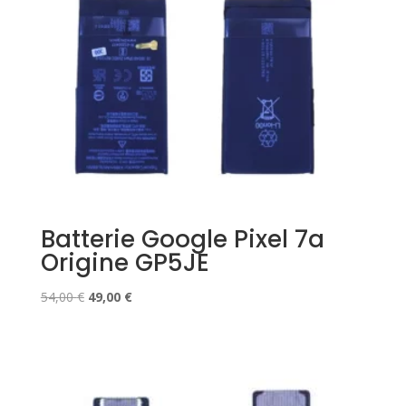
Batterie Google Pixel 7a
Origine GP5JE
Le
Le
54,00
€
49,00
€
prix
prix
initial
actuel
était :
est :
54,00 €.
49,00 €.