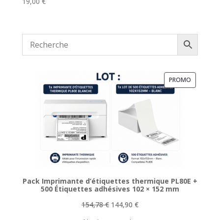
19,00
€
PRODUIT
PROMO
EN
PROMOTI
Pack Imprimante d’étiquettes thermique PL80E +
500 Étiquettes adhésives 102 × 152 mm
Le
Le
154,78
€
144,90
€
prix
prix