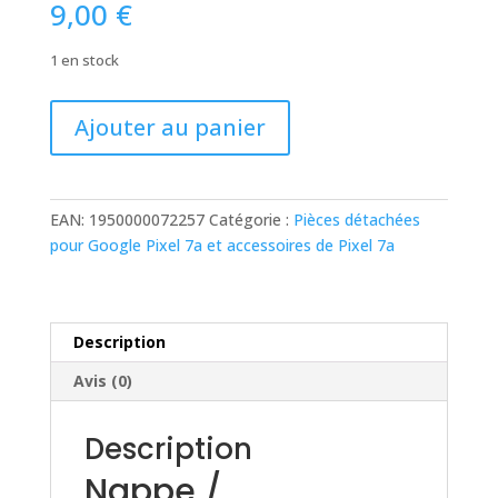
9,00
€
1 en stock
quantité
Ajouter au panier
de
Nappe
/
Connecteur
EAN:
1950000072257
Catégorie :
Pièces détachées
de
pour Google Pixel 7a et accessoires de Pixel 7a
Charge
Google
Pixel
7A
Description
Avis (0)
Description
Nappe /