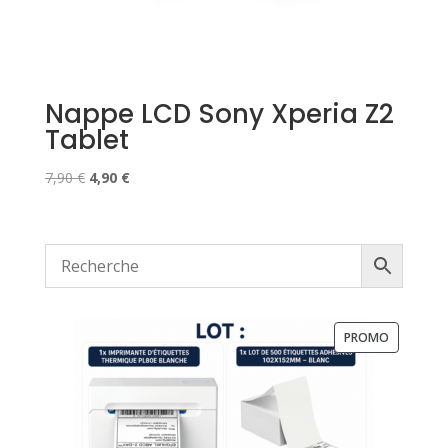
Nappe LCD Sony Xperia Z2
Tablet
Le
Le
7,90
€
4,90
€
prix
prix
initial
actuel
était :
est :
7,90 €.
4,90 €.
PRODUIT
PROMO
EN
PROMOTI