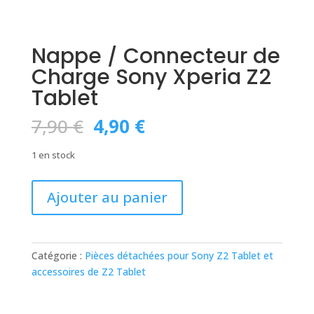
Nappe / Connecteur de
Charge Sony Xperia Z2
Tablet
Le
Le
7,90
€
4,90
€
prix
prix
initial
actuel
1 en stock
était :
est :
7,90 €.
4,90 €.
quantité
Ajouter au panier
de
Nappe
/
Connecteur
Catégorie :
Pièces détachées pour Sony Z2 Tablet et
de
accessoires de Z2 Tablet
Charge
Sony