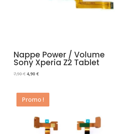
Nappe Power / Volume
Sony Xperia Z2 Tablet
Le
Le
7,90
€
4,90
€
prix
prix
initial
actuel
était :
est :
Promo !
7,90 €.
4,90 €.