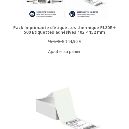
Pack Imprimante d’étiquettes thermique PL80E +
500 Étiquettes adhésives 102 × 152 mm
Le
Le
154,78
€
144,90
€
prix
prix
Ajouter au panier
initial
actuel
était :
est :
154,78 €.
144,90 €.