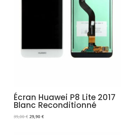
Écran Huawei P8 Lite 2017
Blanc Reconditionné
Le
Le
39,00
€
29,90
€
prix
prix
initial
actuel