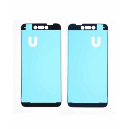
était :
est :
39,00 €.
29,90 €.