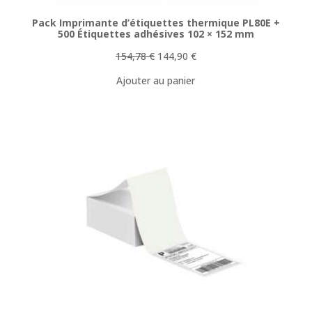
Pack Imprimante d’étiquettes thermique PL80E +
500 Étiquettes adhésives 102 × 152 mm
Le
Le
154,78
€
144,90
€
prix
prix
Ajouter au panier
initial
actuel
était :
est :
154,78 €.
144,90 €.