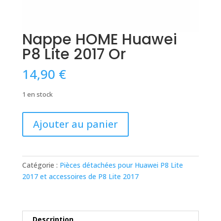
Nappe HOME Huawei
P8 Lite 2017 Or
14,90
€
1 en stock
quantité
Ajouter au panier
de
Nappe
HOME
Huawei
Catégorie :
Pièces détachées pour Huawei P8 Lite
P8
2017 et accessoires de P8 Lite 2017
Lite
2017
Or
Description