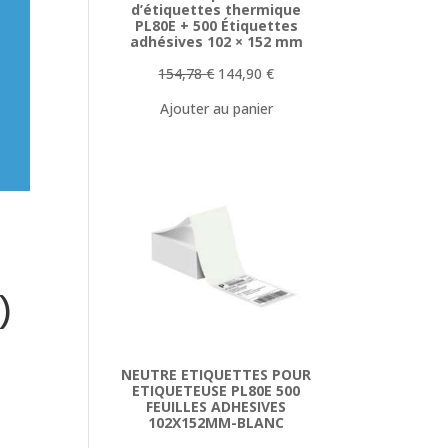
d’étiquettes thermique
PL80E + 500 Étiquettes
adhésives 102 × 152 mm
Le
Le
154,78
€
144,90
€
prix
prix
Ajouter au panier
initial
actuel
était :
est :
154,78 €.
144,90 €.
)
NEUTRE ETIQUETTES POUR
ETIQUETEUSE PL80E 500
FEUILLES ADHESIVES
102X152MM-BLANC