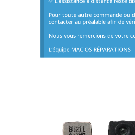
✅ L’assistance à distance reste di
Pour toute autre commande ou de
contacter au préalable afin de vérif
Nous vous remercions de votre co
L’équipe MAC OS RÉPARATIONS