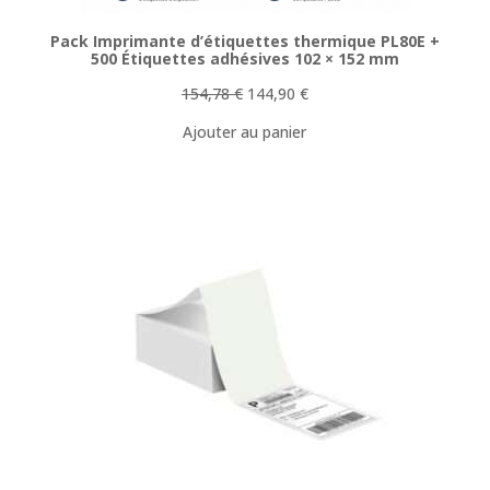
Pack Imprimante d’étiquettes thermique PL80E +
500 Étiquettes adhésives 102 × 152 mm
Le
Le
154,78
€
144,90
€
prix
prix
Ajouter au panier
initial
actuel
était :
est :
154,78 €.
144,90 €.