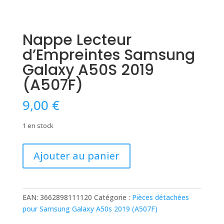
Nappe Lecteur
d’Empreintes Samsung
Galaxy A50S 2019
(A507F)
9,00
€
1 en stock
quantité
Ajouter au panier
de
Nappe
Lecteur
d'Empreintes
EAN:
3662898111120
Catégorie :
Pièces détachées
Samsung
pour Samsung Galaxy A50s 2019 (A507F)
Galaxy