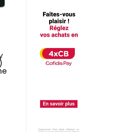
y
)
ne