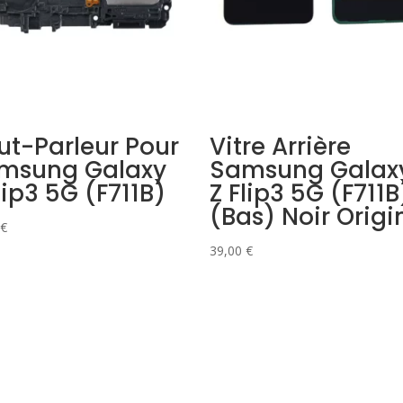
ut-Parleur Pour
Vitre Arrière
msung Galaxy
Samsung Galax
lip3 5G (F711B)
Z Flip3 5G (F711B
(Bas) Noir Origi
€
39,00
€