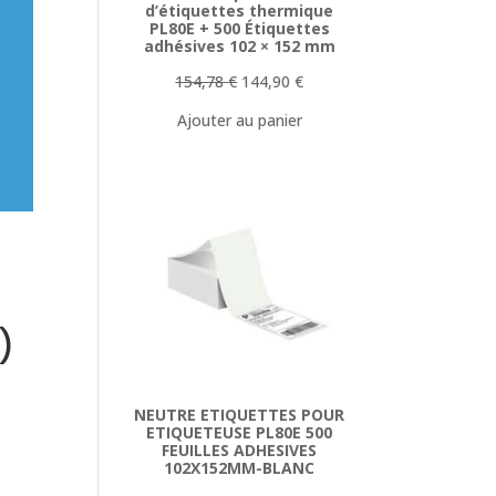
d’étiquettes thermique
PL80E + 500 Étiquettes
adhésives 102 × 152 mm
Le
Le
154,78
€
144,90
€
prix
prix
Ajouter au panier
initial
actuel
était :
est :
154,78 €.
144,90 €.
)
NEUTRE ETIQUETTES POUR
ETIQUETEUSE PL80E 500
FEUILLES ADHESIVES
102X152MM-BLANC