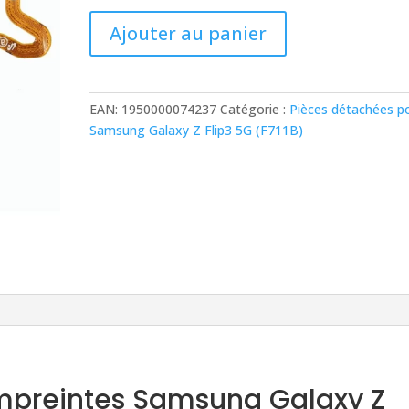
était :
est :
13,00 €.
6,90 €.
quantité
Ajouter au panier
de
Nappe
lecteur
d'empreintes
EAN:
1950000074237
Catégorie :
Pièces détachées p
Samsung
Samsung Galaxy Z Flip3 5G (F711B)
Galaxy
Z
Flip3
5G
(F711B)
Noir
mpreintes Samsung Galaxy Z